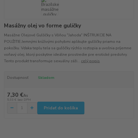
Masážny olej vo forme guličky
Masážne Olejové Guľôčky s Vôňou "Jahoda" INŠTRUKCIE NA
POUŽITIE:Jemnými krúživými pohybmi aplikujte guľôčky priamo na
pokožku. Vďaka teplu tela sa guľôčky rýchlo roztopia a uvoľnia príjemne
voňavý olej, ktorý poskytne ideálne prostredie pre erotické predohry.
Tento produkt transformuje sexuálny záži...
celý popis
Dostupnosť
Skladom
7,30 €
/
ks
5,93 €
bez DPH
Pridať do košíka