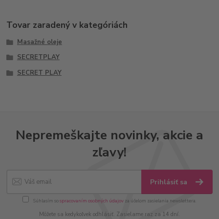
Tovar zaradený v kategóriách
Masažné oleje
SECRETPLAY
SECRET PLAY
Nepremeškajte novinky, akcie a
zľavy!
Prihlásiť sa
Súhlasím so
spracovaním osobných údajov
za účelom zasielania newslettera.
Môžete sa kedykoľvek odhlásiť. Zasielame raz za 14 dní.