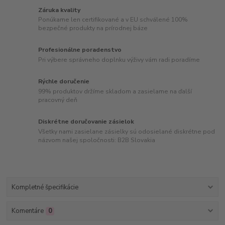
Záruka kvality
Ponúkame len certifikované a v EU schválené 100%
bezpečné produkty na prírodnej báze
Profesionálne poradenstvo
Pri výbere správneho doplnku výživy vám radi poradíme
Rýchle doručenie
99% produktov držíme skladom a zasielame na ďalší
pracovný deň
Diskrétne doručovanie zásielok
Všetky nami zasielane zásielky sú odosielané diskrétne pod
názvom našej spoločnosti: B2B Slovakia
Kompletné špecifikácie
Komentáre
0