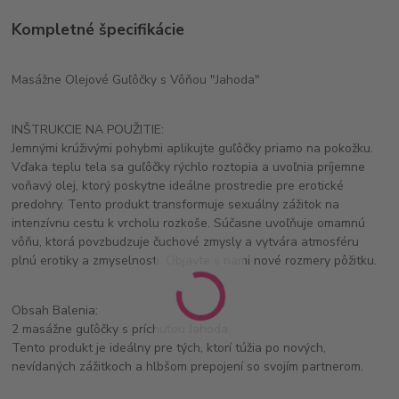
Kompletné špecifikácie
Masážne Olejové Guľôčky s Vôňou "Jahoda"
INŠTRUKCIE NA POUŽITIE:
Jemnými krúživými pohybmi aplikujte guľôčky priamo na pokožku.
Vďaka teplu tela sa guľôčky rýchlo roztopia a uvoľnia príjemne
voňavý olej, ktorý poskytne ideálne prostredie pre erotické
predohry. Tento produkt transformuje sexuálny zážitok na
intenzívnu cestu k vrcholu rozkoše. Súčasne uvoľňuje omamnú
vôňu, ktorá povzbudzuje čuchové zmysly a vytvára atmosféru
plnú erotiky a zmyselnosti. Objavte s nami nové rozmery pôžitku.
Obsah Balenia:
2 masážne guľôčky s príchuťou Jahoda
Tento produkt je ideálny pre tých, ktorí túžia po nových,
nevídaných zážitkoch a hlbšom prepojení so svojím partnerom.