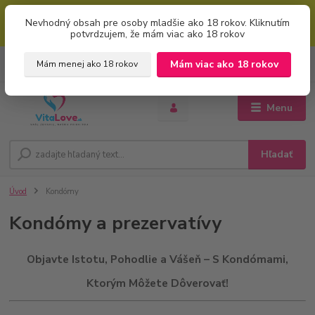
Mimoriadna uvítacia ZĽAVA 5% pri použití kódu: "welcome" (vkladajte
Nevhodný obsah pre osoby mladšie ako 18 rokov. Kliknutím
bez úvodzoviek). Zľavový kód zadajte v prvom kroku košíku zaškrtnutím
potvrdzujem, že mám viac ako 18 rokov
políčka: "mám zľavový kupón"
0
ks
+421 951 733 848
Mám viac ako 18 rokov
Mám menej ako 18 rokov
EUR
za
0 €
(Po-Pia, 8-16 hod.)
Menu
Hľadať
Úvod
Kondómy
Kondómy a prezervatívy
Objavte Istotu, Pohodlie a Vášeň – S Kondómami,
Ktorým Môžete Dôverovať!