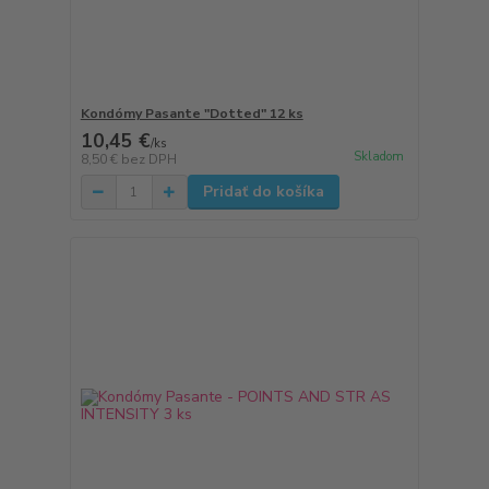
Kondómy Pasante "Dotted" 12 ks
10,45 €
/
ks
Skladom
8,50 €
bez DPH
Pridať do košíka