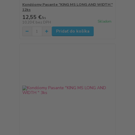
Kondóomy Pasante "KING MS LONG AND WIDTH "
12ks
12,55 €
/
ks
Skladom
10,20 €
bez DPH
Pridať do košíka