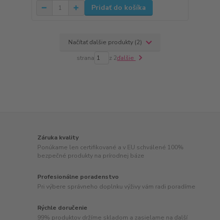
Pridať do košíka
Načítať ďalšie produkty (2)
strana
z 2
ďalšie
Záruka kvality
Ponúkame len certifikované a v EU schválené 100%
bezpečné produkty na prírodnej báze
Profesionálne poradenstvo
Pri výbere správneho doplnku výživy vám radi poradíme
Rýchle doručenie
99% produktov držíme skladom a zasielame na ďalší