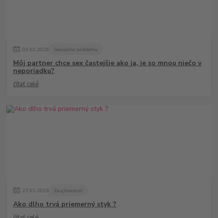
03
.
02
.
2026
Sexuálne problémy
Môj partner chce sex častejšie ako ja, je so mnou niečo v
neporiadku?
čítať celé
27
.
01
.
2026
Zaujímavosti
Ako dlho trvá priemerný styk ?
čítať celé