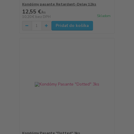
Kondómy pasante Retardant-Delay 12ks
12,55 €
/
ks
Skladom
10,20 €
bez DPH
Pridať do košíka
Kondómy Pasante "Dotted" 3ks