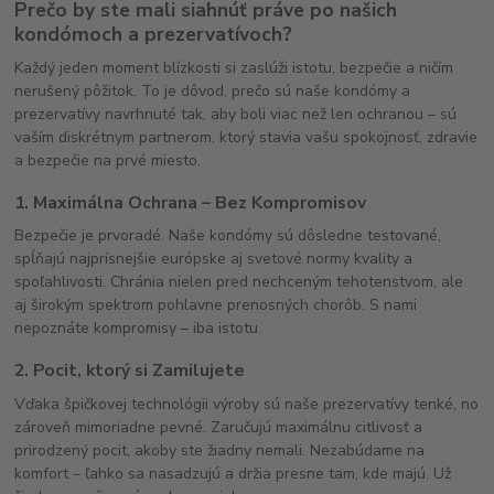
Prečo by ste mali siahnúť práve po našich
kondómoch a prezervatívoch?
Každý jeden moment blízkosti si zaslúži istotu, bezpečie a ničím
nerušený pôžitok. To je dôvod, prečo sú naše kondómy a
prezervatívy navrhnuté tak, aby boli viac než len ochranou – sú
vaším diskrétnym partnerom, ktorý stavia vašu spokojnosť, zdravie
a bezpečie na prvé miesto.
1.
Maximálna Ochrana – Bez Kompromisov
Bezpečie je prvoradé. Naše kondómy sú dôsledne testované,
spĺňajú najprísnejšie európske aj svetové normy kvality a
spoľahlivosti. Chránia nielen pred nechceným tehotenstvom, ale
aj širokým spektrom pohlavne prenosných chorôb. S nami
nepoznáte kompromisy – iba istotu.
2.
Pocit, ktorý si Zamilujete
Vďaka špičkovej technológii výroby sú naše prezervatívy tenké, no
zároveň mimoriadne pevné. Zaručujú maximálnu citlivosť a
prirodzený pocit, akoby ste žiadny nemali. Nezabúdame na
komfort – ľahko sa nasadzujú a držia presne tam, kde majú. Už