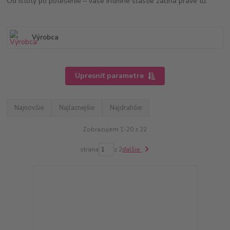
Od istoty po potešenie – vaše intímne šťastie začína práve tu.
Výrobca
Upresniť parametre
Najnovšie
Najlacnejšie
Najdrahšie
Zobrazujem 1-20 z 22
strana
z 2
ďalšie