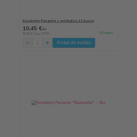
Kondómy Pasante s príchuťou 12 kusov
10,45 €
/
ks
Skladom
8,50 €
bez DPH
Pridať do košíka