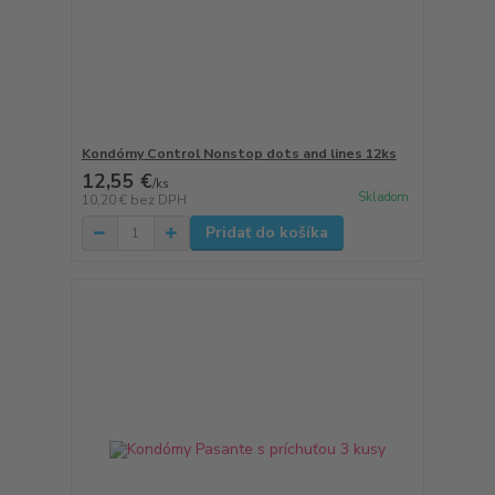
Kondómy Control Nonstop dots and lines 12ks
12,55 €
/
ks
Skladom
10,20 €
bez DPH
Pridať do košíka