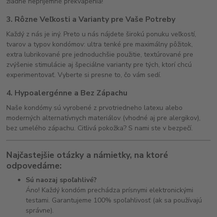
žiadne nepríjemné prekvapenia!
3.
Rôzne Veľkosti a Varianty pre Vaše Potreby
Každý z nás je iný. Preto u nás nájdete širokú ponuku veľkostí,
tvarov a typov kondómov: ultra tenké pre maximálny pôžitok,
extra lubrikované pre jednoduchšie použitie, textúrované pre
zvýšenie stimulácie aj špeciálne varianty pre tých, ktorí chcú
experimentovať. Vyberte si presne to, čo vám sedí.
4.
Hypoalergénne a Bez Zápachu
Naše kondómy sú vyrobené z prvotriedneho latexu alebo
moderných alternatívnych materiálov (vhodné aj pre alergikov),
bez umelého zápachu. Citlivá pokožka? S nami ste v bezpečí.
Najčastejšie otázky a námietky, na ktoré
odpovedáme:
Sú naozaj spoľahlivé?
Áno! Každý kondóm prechádza prísnymi elektronickými
testami. Garantujeme 100% spoľahlivosť (ak sa používajú
správne).