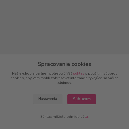
Spracovanie cookies
Náš e-shop a partneri potrebujú Váš
súhlas
s použitím súborov
Kontakty
cookies, aby Vám mohli zobrazovať informácie týkajúce sa Vašich
záujmov.
Peter
Súhlasím
Nastavenia
+421 951 733 848
(Po-Pia, 8-16 hod.)
Súhlas môžete odmietnuť
tu
.
info@vitalove.sk