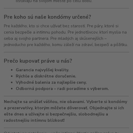
ostávajú na svojom mieste po celú dobu.
Pre koho sú naše kondómy určené?
Pre každého, kto si chce užívať bez starostí. Pre páry, ktoré si
cenia bezpečie a intímnu pohodu. Pre jednotlivcov, ktorí myslia na
seba aj svojho partnera. Pre mladých aj skúsenejších –
jednoducho pre každého, komu záleží na zdraví, bezpečí a pôžitku.
Prečo kupovať práve u nás?
Garancia najvyššej kvality.
Rýchle a diskrétne doručenie.
Výhodné balenia za najlepšie ceny.
Odborná podpora – radi poradíme s výberom.
Nechajte sa unášať vášňou, nie obavami. Vyberte si kondómy
a prezervatívy, ktorým môžete dôverovať. Objednajte si ich
ešte dnes a užívajte si bezpečnejšiu, slobodnejšiu a
radostnejšiu intímnu blízkosť!