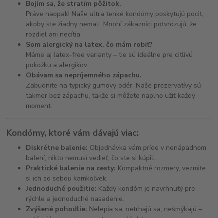
Bojím sa, že stratím pôžitok.
Práve naopak! Naše ultra tenké kondómy poskytujú pocit,
akoby ste žiadny nemali. Mnohí zákazníci potvrdzujú, že
rozdiel ani necítia.
Som alergický na latex, čo mám robiť?
Máme aj latex-free varianty – tie sú ideálne pre citlivú
pokožku a alergikov.
Obávam sa nepríjemného zápachu.
Zabudnite na typický gumový odér. Naše prezervatívy sú
takmer bez zápachu, takže si môžete naplno užiť každý
moment.
Kondómy, ktoré vám dávajú viac:
Diskrétne balenie:
Objednávka vám príde v nenápadnom
balení, nikto nemusí vedieť, čo ste si kúpili.
Praktické balenie na cesty:
Kompaktné rozmery, vezmite
si ich so sebou kamkoľvek.
Jednoduché použitie:
Každý kondóm je navrhnutý pre
rýchle a jednoduché nasadenie.
Zvýšené pohodlie:
Nelepia sa, netrhajú sa, nešmýkajú –