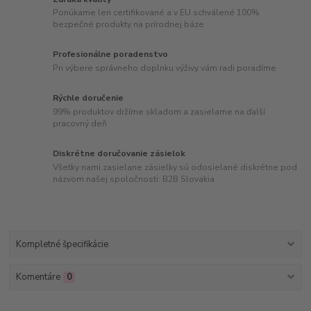
Ponúkame len certifikované a v EU schválené 100%
bezpečné produkty na prírodnej báze
Profesionálne poradenstvo
Pri výbere správneho doplnku výživy vám radi poradíme
Rýchle doručenie
99% produktov držíme skladom a zasielame na ďalší
pracovný deň
Diskrétne doručovanie zásielok
Všetky nami zasielane zásielky sú odosielané diskrétne pod
názvom našej spoločnosti: B2B Slovakia
Kompletné špecifikácie
Komentáre
0