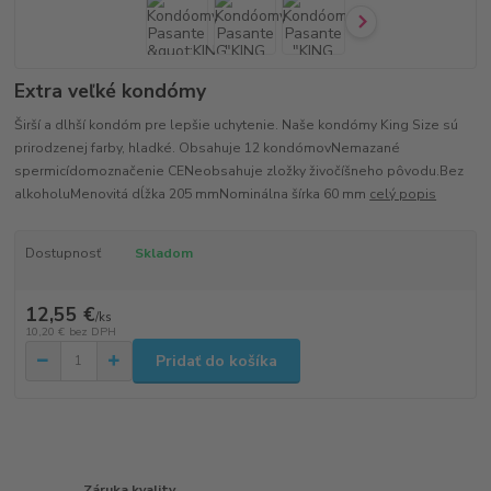
Extra veľké kondómy
Širší a dlhší kondóm pre lepšie uchytenie. Naše kondómy King Size sú
prirodzenej farby, hladké. Obsahuje 12 kondómovNemazané
spermicídomoznačenie CENeobsahuje zložky živočíšneho pôvodu.Bez
alkoholuMenovitá dĺžka 205 mmNominálna šírka 60 mm
celý popis
Dostupnosť
Skladom
12,55 €
/
ks
10,20 €
bez DPH
Pridať do košíka
Záruka kvality