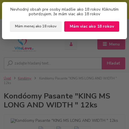
Mimoriadna uvítacia ZĽAVA 5% pri použití kódu: "welcome" (vkladajte
Nevhodný obsah pre osoby mladšie ako 18 rokov. Kliknutím
bez úvodzoviek). Zľavový kód zadajte v prvom kroku košíku zaškrtnutím
potvrdzujem, že mám viac ako 18 rokov
políčka: "mám zľavový kupón"
0
ks
+421 951 733 848
Mám viac ako 18 rokov
Mám menej ako 18 rokov
EUR
za
0 €
(Po-Pia, 8-16 hod.)
Menu
Hľadať
Úvod
Kondómy
Kondóomy Pasante "KING MS LONG AND WIDTH "
12ks
Kondóomy Pasante "KING MS
LONG AND WIDTH " 12ks