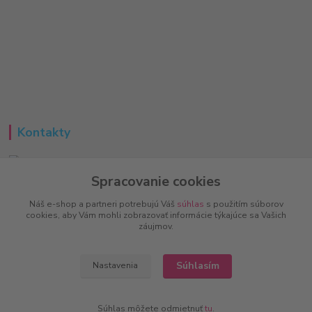
Kontakty
Spracovanie cookies
Peter
+421 951 733 848
Náš e-shop a partneri potrebujú Váš
súhlas
s použitím súborov
(Po-Pia, 8-16 hod.)
cookies, aby Vám mohli zobrazovať informácie týkajúce sa Vašich
záujmov.
info@vitalove.sk
Súhlasím
Nastavenia
Súhlas môžete odmietnuť
tu
.