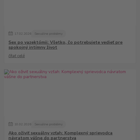
17
.
02
.
2026
Sexuálne problémy
Sex po vazektómii: Všetko, čo potrebujete vedieť pre
spokojný intímny život
čítať celé
10
.
02
.
2026
Sexuálne problémy
Ako oživiť sexuálny vzťah: Komplexný sprievodca
návratom vášne do partnerstva