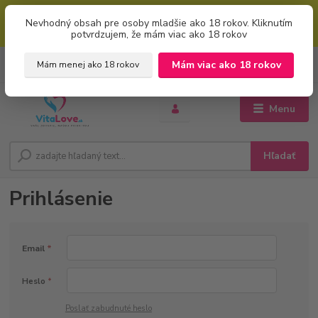
Mimoriadna uvítacia ZĽAVA 5% pri použití kódu: "welcome" (vkladajte
Nevhodný obsah pre osoby mladšie ako 18 rokov. Kliknutím
bez úvodzoviek). Zľavový kód zadajte v prvom kroku košíku zaškrtnutím
potvrdzujem, že mám viac ako 18 rokov
políčka: "mám zľavový kupón"
0
ks
+421 951 733 848
Mám viac ako 18 rokov
Mám menej ako 18 rokov
EUR
za
0 €
(Po-Pia, 8-16 hod.)
Menu
Hľadať
Prihlásenie
Email
*
Heslo
*
Poslať zabudnuté heslo