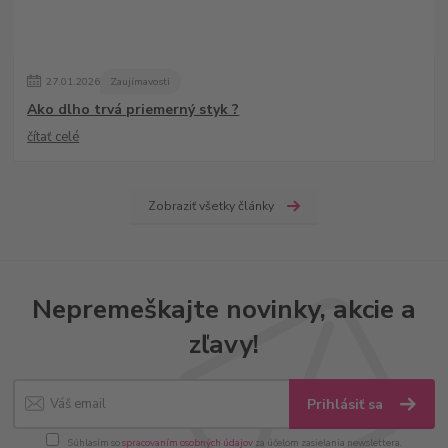
27
.
01
.
2026
Zaujímavosti
Ako dlho trvá priemerný styk ?
čítať celé
Zobraziť všetky články
Nepremeškajte novinky, akcie a
zľavy!
Prihlásiť sa
Súhlasím so
spracovaním osobných údajov
za účelom zasielania newslettera.