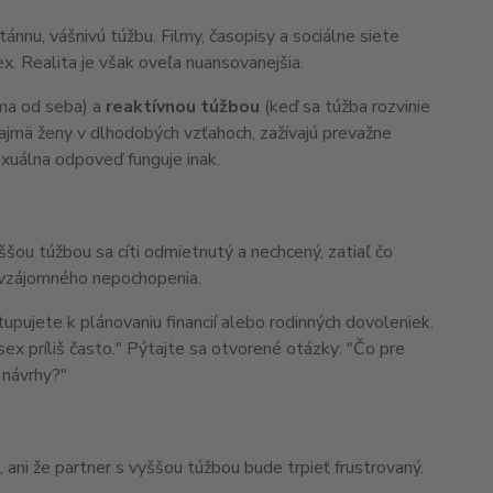
ánnu, vášnivú túžbu. Filmy, časopisy a sociálne siete
x. Realita je však oveľa nuansovanejšia.
ama od seba) a
reaktívnou túžbou
(keď sa túžba rozvinie
 najmä ženy v dlhodobých vzťahoch, zažívajú prevažne
sexuálna odpoveď funguje inak.
ššou túžbou sa cíti odmietnutý a nechcený, zatiaľ čo
h vzájomného nepochopenia.
upujete k plánovaniu financií alebo rodinných dovoleniek.
ex príliš často." Pýtajte sa otvorené otázky: "Čo pre
 návrhy?"
ani že partner s vyššou túžbou bude trpieť frustrovaný.