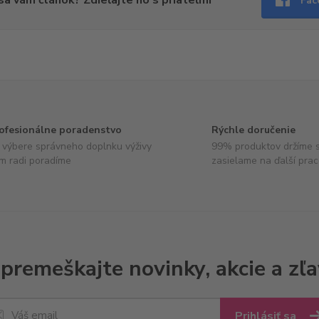
 sa vám článok? Zdieľajte ho s priateľmi
Fac
ofesionálne poradenstvo
Rýchle doručenie
i výbere správneho doplnku výživy
99% produktov držíme 
m radi poradíme
zasielame na ďalší pra
premeškajte novinky, akcie a zľa
Prihlásiť sa