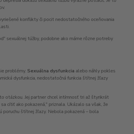
ebo depresia dokážu sexuálnu túžbu výrazne potlačiť. Je to
ov.
vyriešené konflikty či pocit nedostatočného oceňovania
asti.
od" sexuálnej túžby, podobne ako máme rôzne potreby
šie problémy.
Sexuálna dysfunkcia
alebo náhly pokles
ická dysfunkcia, nedostatočná funkcia štítnej žľazy
otázkou. Jej partner chcel intímnosť tri až štyrikrát
 sa cítiť ako pokazená," priznala. Ukázalo sa však, že
ú poruchu štítnej žľazy. Nebola pokazená – bola