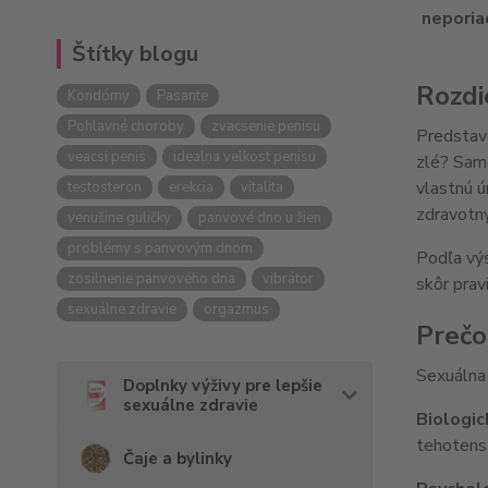
neporia
Štítky blogu
Rozdi
Kondómy
Pasante
Pohlavné choroby
zvacsenie penisu
Predstavt
veacsi penis
idealna velkost penisu
zlé? Samo
vlastnú 
testosteron
erekcia
vitalita
zdravotn
venušine guličky
panvové dno u žien
problémy s panvovým dnom
Podľa vý
zosilnenie panvového dna
vibrátor
skôr prav
sexuálne zdravie
orgazmus
Prečo
Sexuálna 
Doplnky výživy pre lepšie
sexuálne zdravie
Biologic
tehotenst
Čaje a bylinky