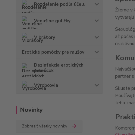
Rozdelenie podľa účelu
Žijeme v 
vytváraj
Venušine guličky
Sexuológ
až počas 
Vibrátory
reaktívnu
Erotické pomôcky pre mužov
Komun
Dezinfekcia erotických
Najväčšou
pomôcok
partner s
Výrobcovia
Skúste pr
Používajt
teba znam
Novinky
Prakt
Zobraziť všetky novinky
Kompromis