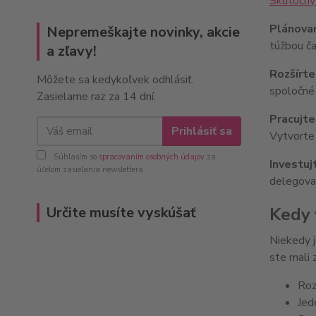
Skutočný
Plánova
Nepremeškajte novinky, akcie
túžbou ča
a zľavy!
Rozšírte 
Môžete sa kedykoľvek odhlásiť.
spoločné
Zasielame raz za 14 dní.
Pracujte
Prihlásiť sa
Vytvorte 
Súhlasím so
spracovaním osobných údajov
za
Investuj
účelom zasielania newslettera.
delegovan
Určite musíte vyskúšať
Kedy 
Niekedy j
ste mali z
Roz
Jed