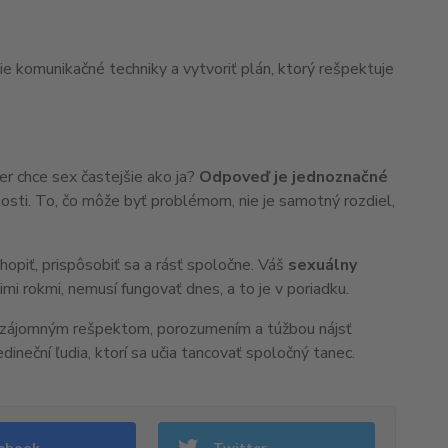
ie komunikačné techniky a vytvoriť plán, ktorý rešpektuje
er chce sex častejšie ako ja?
Odpoveď je jednoznačné
osti. To, čo môže byť problémom, nie je samotný rozdiel,
hopiť, prispôsobiť sa a rásť spoločne. Váš
sexuálny
imi rokmi, nemusí fungovať dnes, a to je v poriadku.
le vzájomným rešpektom, porozumením a túžbou nájsť
edineční ľudia, ktorí sa učia tancovať spoločný tanec.