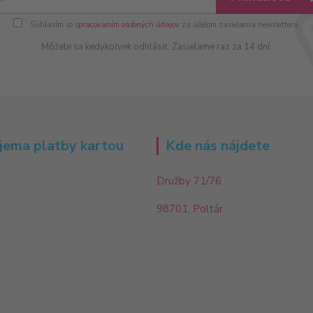
Súhlasím so
spracovaním osobných údajov
za účelom zasielania newslettera.
Môžete sa kedykoľvek odhlásiť. Zasielame raz za 14 dní.
jema platby kartou
Kde nás nájdete
Družby 71/76
98701, Poltár