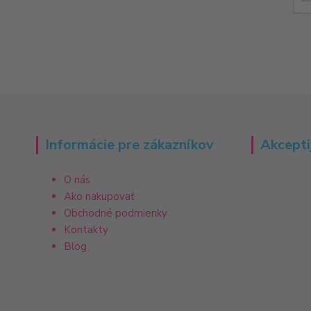
Informácie pre zákazníkov
Akcepti
O nás
Ako nakupovať
Obchodné podmienky
Kontakty
Blog