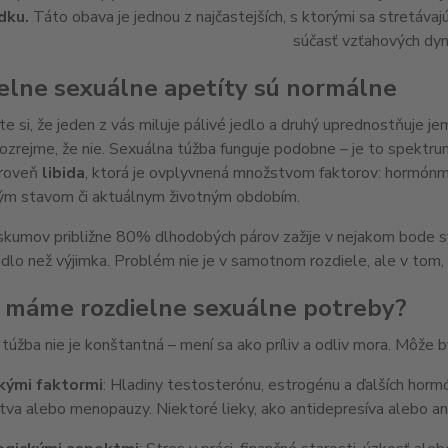
dku.
Táto obava je jednou z najčastejších, s ktorými sa stretávajú
súčasť vzťahových dyn
elne sexuálne apetíty sú normálne
e si, že jeden z vás miluje pálivé jedlo a druhý uprednostňuje je
zrejme, že nie. Sexuálna túžba funguje podobne – je to spektru
úroveň
libida
, ktorá je ovplyvnená množstvom faktorov: hormónm
ým stavom či aktuálnym životným obdobím.
skumov približne 80% dlhodobých párov zažije v nejakom bode 
idlo než výjimka. Problém nie je v samotnom rozdiele, ale v tom
 máme rozdielne sexuálne potreby?
túžba nie je konštantná – mení sa ako príliv a odliv mora. Môže 
kými faktormi
: Hladiny testosterónu, estrogénu a ďalších horm
va alebo menopauzy. Niektoré lieky, ako antidepresíva alebo a