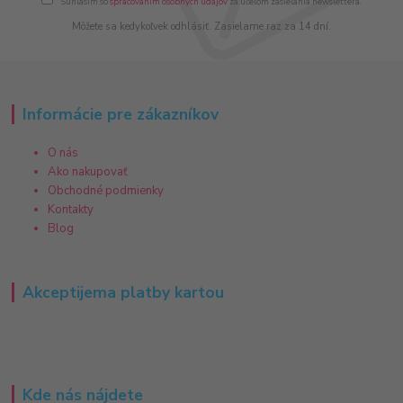
Súhlasím so
spracovaním osobných údajov
za účelom zasielania newslettera.
Môžete sa kedykoľvek odhlásiť. Zasielame raz za 14 dní.
Informácie pre zákazníkov
O nás
Ako nakupovať
Obchodné podmienky
Kontakty
Blog
Akceptijema platby kartou
Kde nás nájdete