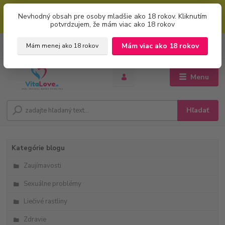
Mimoriadna uvítacia ZĽAVA 5% pri použití kódu: "welcome" (vkladajte
Nevhodný obsah pre osoby mladšie ako 18 rokov. Kliknutím
bez úvodzoviek). Zľavový kód zadajte v prvom kroku košíku zaškrtnutím
potvrdzujem, že mám viac ako 18 rokov
políčka: "mám zľavový kupón"
0
ks
+421 951 733 848
Mám viac ako 18 rokov
Mám menej ako 18 rokov
EUR
za
0 €
(Po-Pia, 8-16 hod.)
Menu
Hľadať
Kategórie blogu
Zaujímavosti
Sexuálne problémy
Liečivé rastliny
Zdravie