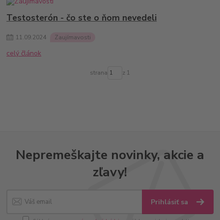
Testosterón - čo ste o ňom nevedeli
11
.
09
.
2024
Zaujímavosti
celý článok
strana
z 1
Nepremeškajte novinky, akcie a
zľavy!
Prihlásiť sa