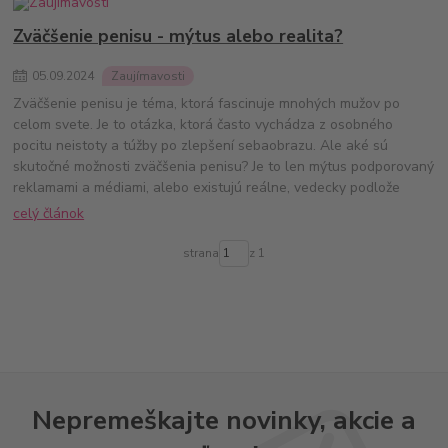
Zväčšenie penisu - mýtus alebo realita?
05
.
09
.
2024
Zaujímavosti
Zväčšenie penisu je téma, ktorá fascinuje mnohých mužov po
celom svete. Je to otázka, ktorá často vychádza z osobného
pocitu neistoty a túžby po zlepšení sebaobrazu. Ale aké sú
skutočné možnosti zväčšenia penisu? Je to len mýtus podporovaný
reklamami a médiami, alebo existujú reálne, vedecky podlože
celý článok
strana
z 1
Nepremeškajte novinky, akcie a