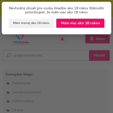
Mimoriadna uvítacia ZĽAVA 5% pri použití kódu: "welcome" (vkladajte
Nevhodný obsah pre osoby mladšie ako 18 rokov. Kliknutím
bez úvodzoviek). Zľavový kód zadajte v prvom kroku košíku zaškrtnutím
potvrdzujem, že mám viac ako 18 rokov
políčka: "mám zľavový kupón"
0
ks
+421 951 733 848
Mám viac ako 18 rokov
Mám menej ako 18 rokov
EUR
za
0 €
(Po-Pia, 8-16 hod.)
Menu
Hľadať
Kategórie blogu
Zaujímavosti
Sexuálne problémy
Liečivé rastliny
Zdravie