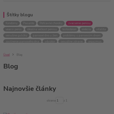
Štítky blogu
Kondómy
Pasante
Pohlavné choroby
zvacsenie penisu
veacsi penis
idealna velkost penisu
testosteron
erekcia
vitalita
venušine guličky
panvové dno u žien
problémy s panvovým dnom
zosilnenie panvového dna
vibrátor
sexuálne zdravie
orgazmus
Úvod
Blog
Blog
Najnovšie články
strana
z 1