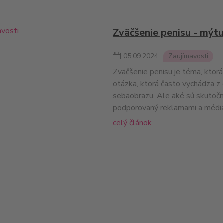
Zväčšenie penisu - mýtu
05
.
09
.
2024
Zaujímavosti
Zväčšenie penisu je téma, ktor
otázka, ktorá často vychádza z
sebaobrazu. Ale aké sú skutočn
podporovaný reklamami a médiam
celý článok