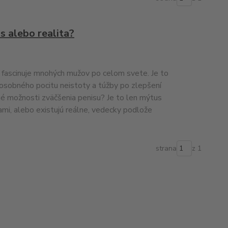
s alebo realita?
á fascinuje mnohých mužov po celom svete. Je to
 osobného pocitu neistoty a túžby po zlepšení
é možnosti zväčšenia penisu? Je to len mýtus
i, alebo existujú reálne, vedecky podlože
strana
z 1