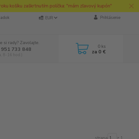
roku košíku zaškrtnutím políčka: "mám zľavový kupón"
iadok
Prihlásenie
EUR
e si rady? Zavolajte.
0
ks
 951 733 848
za
0 €
a, 8-16 hod.)
strana
z 1