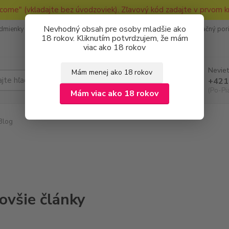
come" (vkladajte bez úvodzoviek). Zľavový kód zadajte v prvom k
Nevhodný obsah pre osoby mladšie ako
dmienky
Ako nakupovať
Ochrana osobných údajov
Reklamačný por
18 rokov. Kliknutím potvrdzujem, že mám
viac ako 18 rokov
Neviet
Mám menej ako 18 rokov
Hľadať
+421
(Po-Pi
Mám viac ako 18 rokov
Blog
ovšie články