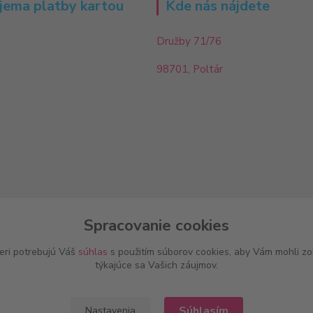
jema platby kartou
Kde nás nájdete
Družby 71/76
98701, Poltár
Spracovanie cookies
eri potrebujú Váš
súhlas
s použitím súborov cookies, aby Vám mohli zo
týkajúce sa Vašich záujmov.
Súhlasím
Nastavenia