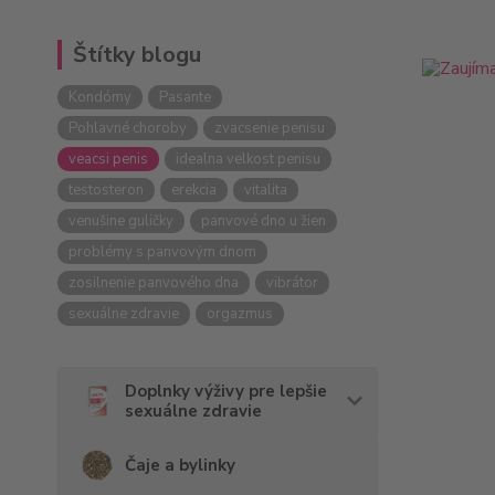
Štítky blogu
Kondómy
Pasante
Pohlavné choroby
zvacsenie penisu
veacsi penis
idealna velkost penisu
testosteron
erekcia
vitalita
venušine guličky
panvové dno u žien
problémy s panvovým dnom
zosilnenie panvového dna
vibrátor
sexuálne zdravie
orgazmus
Doplnky výživy pre lepšie
sexuálne zdravie
Čaje a bylinky