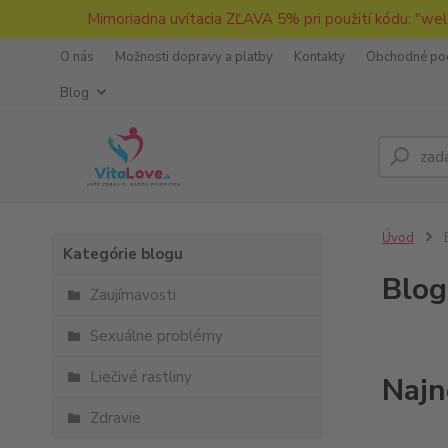
Mimoriadna uvítacia ZĽAVA 5% pri použití kódu: "wel
O nás
Možnosti dopravy a platby
Kontakty
Obchodné po
Blog
Úvod
Kategórie blogu
Blog
Zaujímavosti
Sexuálne problémy
Liečivé rastliny
Najn
Zdravie