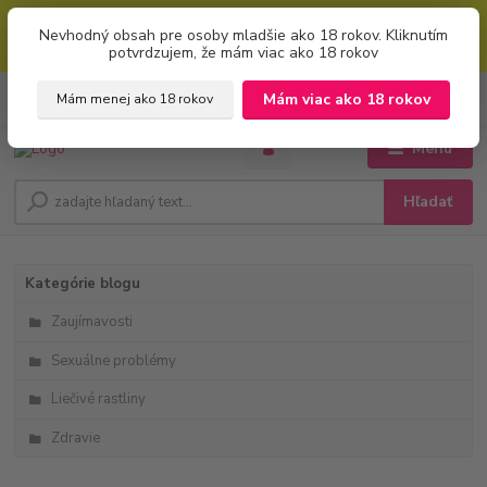
Mimoriadna uvítacia ZĽAVA 5% pri použití kódu: "welcome" (vkladajte
Nevhodný obsah pre osoby mladšie ako 18 rokov. Kliknutím
bez úvodzoviek). Zľavový kód zadajte v prvom kroku košíku zaškrtnutím
potvrdzujem, že mám viac ako 18 rokov
políčka: "mám zľavový kupón"
0
ks
+421 951 733 848
Mám viac ako 18 rokov
Mám menej ako 18 rokov
EUR
za
0 €
(Po-Pia, 8-16 hod.)
Menu
Hľadať
Kategórie blogu
Zaujímavosti
Sexuálne problémy
Liečivé rastliny
Zdravie