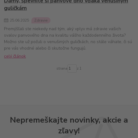
Dámy, spevnite si panvové dno vďaka venušinym
guličkám
25
.
06
.
2025
Zdravie
Premýšľali ste niekedy nad tým, aký vplyv má zdravie vašich
svalov panvového dna na kvalitu vášho každodenného života?
Možno ste už počuli o venušiných guličkách, no stále váhate, či sú
pre vás vhodné alebo či skutočne fungujú.
celý článok
strana
z 1
Nepremeškajte novinky, akcie a
zľavy!