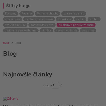
Štítky blogu
Kondómy
Pasante
Pohlavné choroby
zvacsenie penisu
veacsi penis
idealna velkost penisu
testosteron
erekcia
vitalita
venušine guličky
panvové dno u žien
problémy s panvovým dnom
zosilnenie panvového dna
vibrátor
sexuálne zdravie
orgazmus
Úvod
Blog
Blog
Najnovšie články
strana
z 1