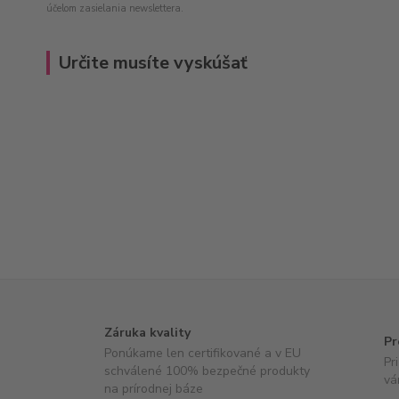
účelom zasielania newslettera.
Určite musíte vyskúšať
Záruka kvality
Pr
Ponúkame len certifikované a v EU
Pr
schválené 100% bezpečné produkty
vá
na prírodnej báze