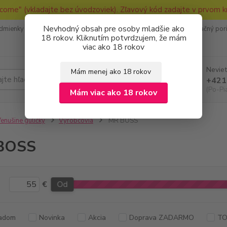
come" (vkladajte bez úvodzoviek). Zľavový kód zadajte v prvom k
Nevhodný obsah pre osoby mladšie ako
dmienky
Ako nakupovať
Ochrana osobných údajov
Reklamačný por
18 rokov. Kliknutím potvrdzujem, že mám
viac ako 18 rokov
Neviet
Mám menej ako 18 rokov
Hľadať
+421
(Po-Pi
Mám viac ako 18 rokov
enušine guličky
Výrobcovia
MR BOSS
BOSS
€
Od
adom
Novinka
Akcia
Doprava ZADARMO
TO