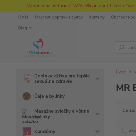
Mimoriadna uvítacia ZĽAVA 5% pri použití kódu: "wel
O nás
Možnosti dopravy a platby
Kontakty
Obchodné po
Blog
Úvod
V
Doplnky výživy pre lepšie
sexuálne zdravie
MR 
Čaje a bylinky
Cena:
Masážne sviečky a vônne
tyčinky
Skl
Kondómy