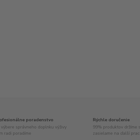
ofesionálne poradenstvo
Rýchle doručenie
i výbere správneho doplnku výživy
99% produktov držíme 
m radi poradíme
zasielame na ďalší pra