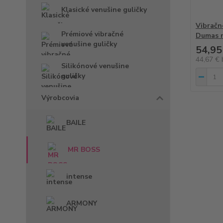
Klasické venušine guličky
Vibračn
Prémiové vibračné
Dumas n
venušine guličky
54,95
44,67 €
Silikónové venušine
guličky
Výrobcovia
BAILE
MR BOSS
intense
ARMONY