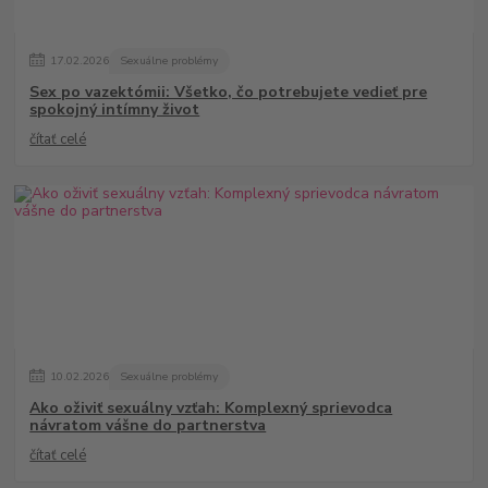
17
.
02
.
2026
Sexuálne problémy
Sex po vazektómii: Všetko, čo potrebujete vedieť pre
spokojný intímny život
čítať celé
10
.
02
.
2026
Sexuálne problémy
Ako oživiť sexuálny vzťah: Komplexný sprievodca
návratom vášne do partnerstva
čítať celé