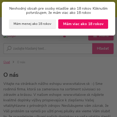
Mimoriadna uvítacia ZĽAVA 5% pri použití kódu: "welcome" (vkladajte
Nevhodný obsah pre osoby mladšie ako 18 rokov. Kliknutím
bez úvodzoviek). Zľavový kód zadajte v prvom kroku košíku zaškrtnutím
potvrdzujem, že mám viac ako 18 rokov
políčka: "mám zľavový kupón"
0
ks
+421 951 733 848
Mám viac ako 18 rokov
Mám menej ako 18 rokov
EUR
za
0 €
(Po-Pia, 8-16 hod.)
Menu
Hľadať
Úvod
O nás
O nás
Vitajte na stránkach nášho eshopu www.vitalove.sk :-) Sme
rodinná firma, ktorá sa zameriava na sortiment súvisiaci so
zdravím a krásou. V našom eshope: www.vitalove.sk nájdete
kvalitné doplnky výživy prispievajúce k zlepšeniu Vašej
vitalityhlavne z prírodných zdrojov. Nesľubujeme vám zázrak, že
Váš problém sa vyrieši po užití prvej pilulky ale vieme Vám slubiť
to, že pravidelným užívaní našich doplnkov sa vaša vitalita zlepší.