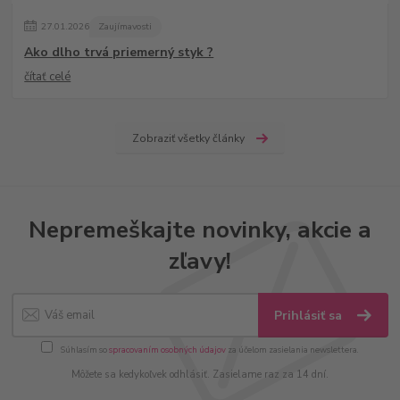
27
.
01
.
2026
Zaujímavosti
Ako dlho trvá priemerný styk ?
čítať celé
Zobraziť všetky články
Nepremeškajte novinky, akcie a
zľavy!
Prihlásiť sa
Súhlasím so
spracovaním osobných údajov
za účelom zasielania newslettera.
Môžete sa kedykoľvek odhlásiť. Zasielame raz za 14 dní.