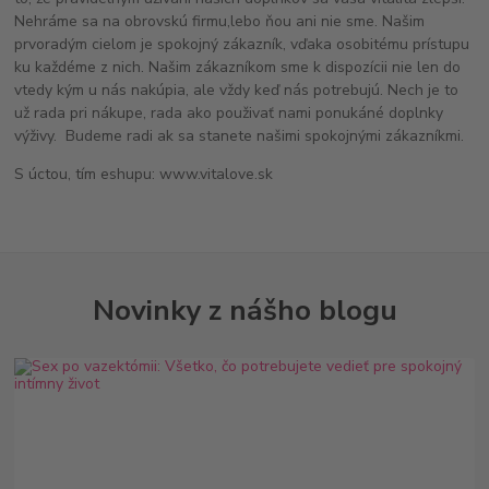
Nehráme sa na obrovskú firmu,lebo ňou ani nie sme. Našim
prvoradým cielom je spokojný zákazník, vďaka osobitému prístupu
ku každéme z nich. Našim zákazníkom sme k dispozícii nie len do
vtedy kým u nás nakúpia, ale vždy keď nás potrebujú. Nech je to
už rada pri nákupe, rada ako použivať nami ponukáné doplnky
výživy. Budeme radi ak sa stanete našimi spokojnými zákazníkmi.
S úctou, tím eshupu: www.vitalove.sk
Novinky z nášho blogu