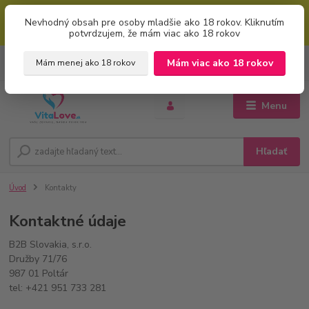
Mimoriadna uvítacia ZĽAVA 5% pri použití kódu: "welcome" (vkladajte
Nevhodný obsah pre osoby mladšie ako 18 rokov. Kliknutím
bez úvodzoviek). Zľavový kód zadajte v prvom kroku košíku zaškrtnutím
potvrdzujem, že mám viac ako 18 rokov
políčka: "mám zľavový kupón"
0
ks
+421 951 733 848
Mám viac ako 18 rokov
Mám menej ako 18 rokov
EUR
za
0 €
(Po-Pia, 8-16 hod.)
Menu
Hľadať
Úvod
Kontakty
Kontaktné údaje
B2B Slovakia, s.r.o.
Družby 71/76
987 01 Poltár
tel: +421 951 733 281