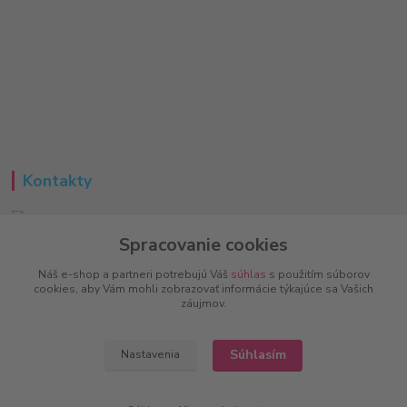
Kontakty
Spracovanie cookies
Peter
+421 951 733 848
Náš e-shop a partneri potrebujú Váš
súhlas
s použitím súborov
(Po-Pia, 8-16 hod.)
cookies, aby Vám mohli zobrazovať informácie týkajúce sa Vašich
záujmov.
info@vitalove.sk
Súhlasím
Nastavenia