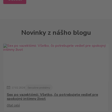
Novinky z nášho blogu
17
.
02
.
2026
Sexuálne problémy
Sex po vazektómii: Všetko, čo potrebujete vedieť pre
spokojný intímny život
čítať celé