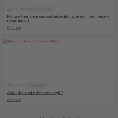
03
.
02
.
2026
Sexuálne problémy
Môj partner chce sex častejšie ako ja, je so mnou niečo v
neporiadku?
čítať celé
27
.
01
.
2026
Zaujímavosti
Ako dlho trvá priemerný styk ?
čítať celé