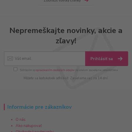
Zobraziť všetky články
Nepremeškajte novinky, akcie a
zľavy!
Prihlásiť sa
Súhlasím so
spracovaním osobných údajov
za účelom zasielania newslettera.
Môžete sa kedykoľvek odhlásiť. Zasielame raz za 14 dní.
Informácie pre zákazníkov
O nás
Ako nakupovať