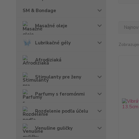
SM & Bondage
Masažné oleje
Najnov
Lubrikačné gély
Zobrazuje
Afrodiziaká
Stimulanty pre ženy
Parfumy s feromónmi
Rozdelenie podľa účelu
Venušine guličky