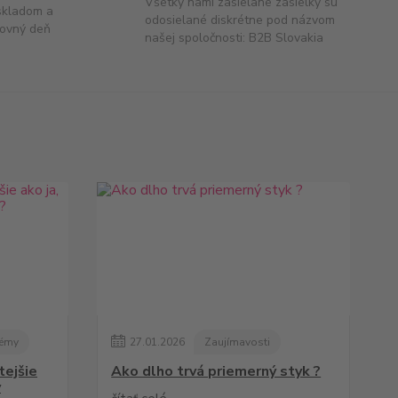
Všetky nami zasielane zásielky sú
skladom a
odosielané diskrétne pod názvom
covný deň
našej spoločnosti: B2B Slovakia
lémy
27
.
01
.
2026
Zaujímavosti
tejšie
Ako dlho trvá priemerný styk ?
v