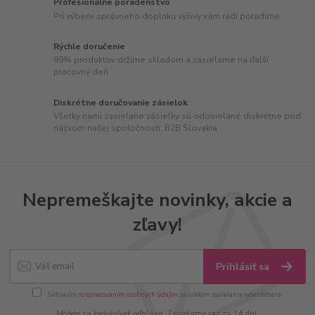
Profesionálne poradenstvo
Pri výbere správneho doplnku výživy vám radi poradíme
Rýchle doručenie
99% produktov držíme skladom a zasielame na ďalší
pracovný deň
Diskrétne doručovanie zásielok
Všetky nami zasielane zásielky sú odosielané diskrétne pod
názvom našej spoločnosti: B2B Slovakia
Nepremeškajte novinky, akcie a
zľavy!
Prihlásiť sa
Súhlasím so
spracovaním osobných údajov
za účelom zasielania newslettera.
Môžete sa kedykoľvek odhlásiť. Zasielame raz za 14 dní.