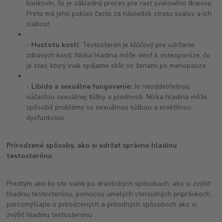
bielkovín, čo je základný proces pre rast svalového tkaniva.
Preto má jeho pokles často za následok stratu svalov a ich
slabosť.
-
Hustotu kostí
: Testosterón je kľúčový pre udržanie
zdravých kostí. Nízka hladina môže viesť k osteoporóze, čo
je stav, ktorý inak spájame skôr so ženami po menopauze.
-
Libido a sexuálne fungovanie:
Je neoddeliteľnou
súčasťou sexuálnej túžby a plodnosti. Nízka hladina môže
spôsobiť problémy so sexuálnou túžbou a erektilnou
dysfunkciou.
Prírodzené spôsoby, ako si udržať správnu hladinu
testosterónu
Predtým ako by ste siahli po drastických spôsoboch, ako si zvýšiť
hladinu testosterónu, pomocou umelých steroidných priprávkoch,
porozmýšlajte o prirodzených a prírodných spôsoboch ako si
zvýšiť hladinu testosterónu