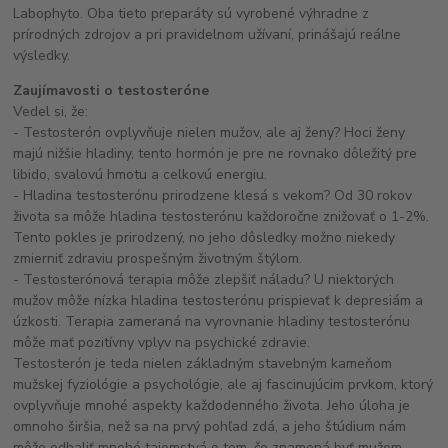
Labophyto. Oba tieto preparáty sú vyrobené výhradne z
prírodných zdrojov a pri pravidelnom užívaní, prinášajú reálne
výsledky.
Zaujímavosti o testosteróne
Vedel si, že:
- Testosterón ovplyvňuje nielen mužov, ale aj ženy? Hoci ženy
majú nižšie hladiny, tento hormón je pre ne rovnako dôležitý pre
libido, svalovú hmotu a celkovú energiu.
- Hladina testosterónu prirodzene klesá s vekom? Od 30 rokov
života sa môže hladina testosterónu každoročne znižovať o 1-2%.
Tento pokles je prirodzený, no jeho dôsledky možno niekedy
zmierniť zdraviu prospešným životným štýlom.
- Testosterónová terapia môže zlepšiť náladu? U niektorých
mužov môže nízka hladina testosterónu prispievať k depresiám a
úzkosti. Terapia zameraná na vyrovnanie hladiny testosterónu
môže mať pozitívny vplyv na psychické zdravie.
Testosterón je teda nielen základným stavebným kameňom
mužskej fyziológie a psychológie, ale aj fascinujúcim prvkom, ktorý
ovplyvňuje mnohé aspekty každodenného života. Jeho úloha je
omnoho širšia, než sa na prvý pohľad zdá, a jeho štúdium nám
môže odhaliť mnohé tajomstvá o tom, čo znamená byť mužom.