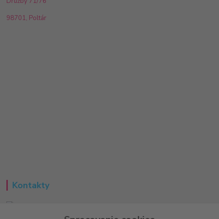
Družby 71/76
98701, Poltár
Kontakty