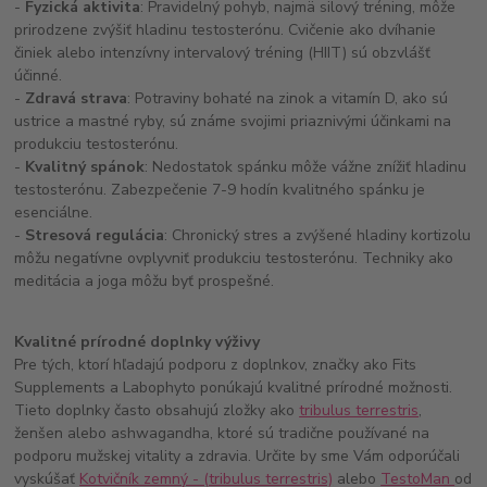
-
Fyzická aktivita
: Pravidelný pohyb, najmä silový tréning, môže
prirodzene zvýšiť hladinu testosterónu. Cvičenie ako dvíhanie
činiek alebo intenzívny intervalový tréning (HIIT) sú obzvlášť
účinné.
-
Zdravá strava
: Potraviny bohaté na zinok a vitamín D, ako sú
ustrice a mastné ryby, sú známe svojimi priaznivými účinkami na
produkciu testosterónu.
-
Kvalitný spánok
: Nedostatok spánku môže vážne znížiť hladinu
testosterónu. Zabezpečenie 7-9 hodín kvalitného spánku je
esenciálne.
-
Stresová regulácia
: Chronický stres a zvýšené hladiny kortizolu
môžu negatívne ovplyvniť produkciu testosterónu. Techniky ako
meditácia a joga môžu byť prospešné.
Kvalitné prírodné doplnky výživy
Pre tých, ktorí hľadajú podporu z doplnkov, značky ako Fits
Supplements a Labophyto ponúkajú kvalitné prírodné možnosti.
Tieto doplnky často obsahujú zložky ako
tribulus terrestris
,
ženšen alebo ashwagandha, ktoré sú tradične používané na
podporu mužskej vitality a zdravia. Určite by sme Vám odporúčali
vyskúšať
Kotvičník zemný - (tribulus terrestris)
alebo
TestoMan
od