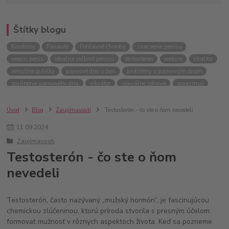
Štítky blogu
Kondómy
Pasante
Pohlavné choroby
zvacsenie penisu
veacsi penis
idealna velkost penisu
testosteron
erekcia
vitalita
venušine guličky
panvové dno u žien
problémy s panvovým dnom
zosilnenie panvového dna
vibrátor
sexuálne zdravie
orgazmus
Úvod
Blog
Zaujímavosti
Testosterón - čo ste o ňom nevedeli
11
.
09
.
2024
Zaujímavosti
Testosterón - čo ste o ňom
nevedeli
Testosterón, často nazývaný „mužský hormón“, je fascinujúcou
chemickou zlúčeninou, ktorú príroda stvorila s presným účelom:
formovať mužnosť v rôznych aspektoch života. Keď sa pozrieme