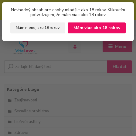
Mimoriadna uvítacia ZĽAVA 5% pri použití kódu: "welcome" (vkladajte
Nevhodný obsah pre osoby mladšie ako 18 rokov. Kliknutím
bez úvodzoviek). Zľavový kód zadajte v prvom kroku košíku zaškrtnutím
potvrdzujem, že mám viac ako 18 rokov
políčka: "mám zľavový kupón"
0
ks
+421 951 733 848
Mám viac ako 18 rokov
Mám menej ako 18 rokov
EUR
za
0 €
(Po-Pia, 8-16 hod.)
Menu
Hľadať
Kategórie blogu
Zaujímavosti
Sexuálne problémy
Liečivé rastliny
Zdravie