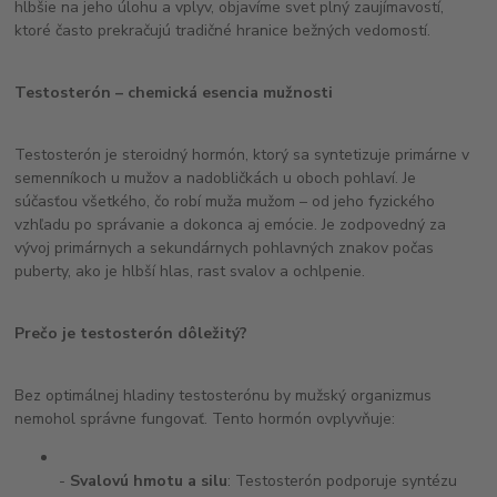
hlbšie na jeho úlohu a vplyv, objavíme svet plný zaujímavostí,
ktoré často prekračujú tradičné hranice bežných vedomostí.
Testosterón – chemická esencia mužnosti
Testosterón je steroidný hormón, ktorý sa syntetizuje primárne v
semenníkoch u mužov a nadobličkách u oboch pohlaví. Je
súčasťou všetkého, čo robí muža mužom – od jeho fyzického
vzhľadu po správanie a dokonca aj emócie. Je zodpovedný za
vývoj primárnych a sekundárnych pohlavných znakov počas
puberty, ako je hlbší hlas, rast svalov a ochlpenie.
Prečo je testosterón dôležitý?
Bez optimálnej hladiny testosterónu by mužský organizmus
nemohol správne fungovať. Tento hormón ovplyvňuje:
-
Svalovú hmotu a silu
: Testosterón podporuje syntézu