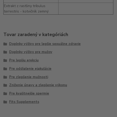
Extrakt z rastliny tribulus
terrestris - kotvičník zemný
Tovar zaradený v kategóriách
Doplnky výživy pre lepšie sexuálne zdravie
Doplnky výživy pre mužov
Pre lepšiu erekciu
Pre oddialenie ejakulácie
Pre zlepšenie mužnosti
Zniženie únavy a zlepšenie výkonu
Pre kvalitnejšie spermie
Fits Supplements