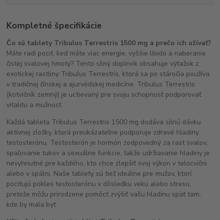
Kompletné špecifikácie
Čo sú tablety Tribulus Terrestris 1500 mg a prečo ich užívať?
Máte radi pocit, keď máte viac energie, vyššie libido a naberanie
čistej svalovej hmoty? Tento silný doplnok obsahuje výťažok z
exotickej rastliny Tribulus Terrestris, ktorá sa po stáročia používa
v tradičnej čínskej a ajurvédskej medicíne. Tribulus Terrestris
(kotvičník zemný) je uctievaný pre svoju schopnosť podporovať
vitalitu a mužnosť.
Každá tableta Tribulus Terrestris 1500 mg dodáva silnú dávku
aktívnej zložky, ktorá preukázateľne podporuje zdravé hladiny
testosterónu. Testosterón je hormón zodpovedný za rast svalov,
spaľovanie tukov a sexuálne funkcie, takže udržiavanie hladiny je
nevyhnutné pre každého, kto chce zlepšiť svoj výkon v telocvični
alebo v spálni. Naše tablety sú tiež ideálne pre mužov, ktorí
pociťujú pokles testosterónu v dôsledku veku alebo stresu,
pretože môžu prirodzene pomôcť zvýšiť vašu hladinu späť tam,
kde by mala byť.