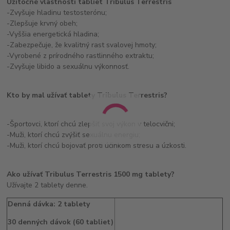
Užitočné vlastnosti tabliet Tribulus Terrestris
-Zvyšuje hladinu testosterónu;
-Zlepšuje krvný obeh;
-Vyššia energetická hladina;
-Zabezpečuje, že kvalitný rast svalovej hmoty;
-Vyrobené z prírodného rastlinného extraktu;
-Zvyšuje libido a sexuálnu výkonnosť.
Kto by mal užívať tablety Tribulus Terrestris?
-Športovci, ktorí chcú zlepšiť svoj výkon v telocvični;
-Muži, ktorí chcú zvýšiť sexuálnu energiu;
-Muži, ktorí chcú bojovať proti účinkom stresu a úzkosti.
Ako užívať Tribulus Terrestris 1500 mg tablety?
Užívajte 2 tablety denne.
Denná dávka: 2 tablety
30 denných dávok (60 tabliet)