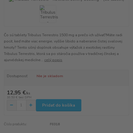
Čo sú tablety Tribulus Terrestris 1500 mg a prečo ich užívať?Máte radi
pocit, keď máte viac energie, vyššie libido a naberanie čistej svalovej
hmoty? Tento silný doplnok obsahuje výťažok z exotickej rastliny
Tribulus Terrestris, ktorá sa po stáročia používa v tradičnej čínskej a
ajurvédskej medicíne...
celý popis
Dostupnosť
Nie je skladom
12,95 €
/
ks
10,53 €
bez DPH
Pridať do košíka
Číslo produktu:
F0318