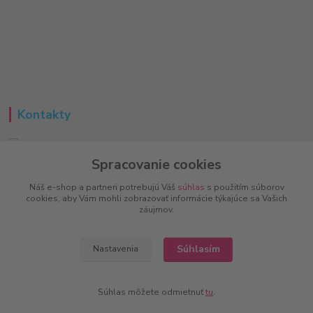
Kontakty
Spracovanie cookies
Peter
+421 951 733 848
Náš e-shop a partneri potrebujú Váš
súhlas
s použitím súborov
(Po-Pia, 8-16 hod.)
cookies, aby Vám mohli zobrazovať informácie týkajúce sa Vašich
záujmov.
info@vitalove.sk
Súhlasím
Nastavenia
Súhlas môžete odmietnuť
tu
.
Vytvorené na
Eshop-rychlo.sk