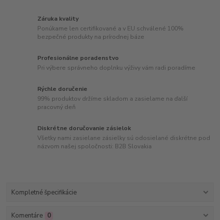
Záruka kvality
Ponúkame len certifikované a v EU schválené 100%
bezpečné produkty na prírodnej báze
Profesionálne poradenstvo
Pri výbere správneho doplnku výživy vám radi poradíme
Rýchle doručenie
99% produktov držíme skladom a zasielame na ďalší
pracovný deň
Diskrétne doručovanie zásielok
Všetky nami zasielane zásielky sú odosielané diskrétne pod
názvom našej spoločnosti: B2B Slovakia
Kompletné špecifikácie
Komentáre
0