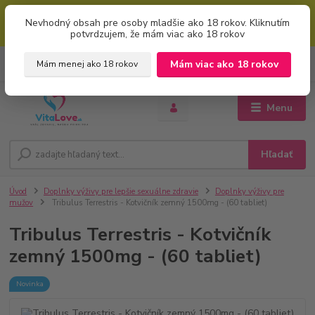
Mimoriadna uvítacia ZĽAVA 5% pri použití kódu: "welcome" (vkladajte
Nevhodný obsah pre osoby mladšie ako 18 rokov. Kliknutím
bez úvodzoviek). Zľavový kód zadajte v prvom kroku košíku zaškrtnutím
potvrdzujem, že mám viac ako 18 rokov
políčka: "mám zľavový kupón"
0
ks
+421 951 733 848
Mám viac ako 18 rokov
Mám menej ako 18 rokov
EUR
za
0 €
(Po-Pia, 8-16 hod.)
Menu
Hľadať
Úvod
Doplnky výživy pre lepšie sexuálne zdravie
Doplnky výživy pre
mužov
Tribulus Terrestris - Kotvičník zemný 1500mg - (60 tabliet)
Tribulus Terrestris - Kotvičník
zemný 1500mg - (60 tabliet)
Novinka