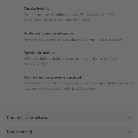
Záruka kvality
Ponúkame len certifikované a v EU schválené 100%
bezpečné produkty na prírodnej báze
Profesionálne poradenstvo
Pri výbere správneho doplnku výživy vám radi poradíme
Rýchle doručenie
99% produktov držíme skladom a zasielame na ďalší
pracovný deň
Diskrétne doručovanie zásielok
Všetky nami zasielane zásielky sú odosielané diskrétne pod
názvom našej spoločnosti: B2B Slovakia
Kompletné špecifikácie
Komentáre
0