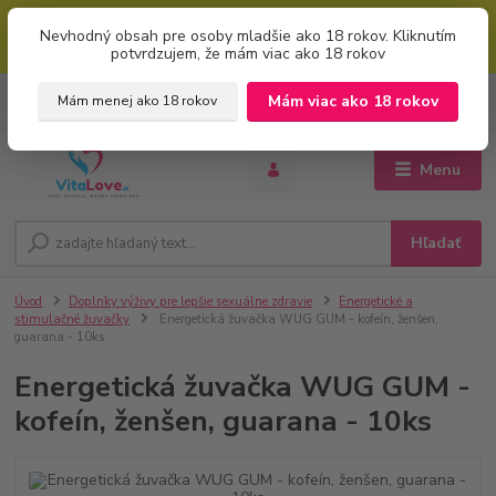
Mimoriadna uvítacia ZĽAVA 5% pri použití kódu: "welcome" (vkladajte
Nevhodný obsah pre osoby mladšie ako 18 rokov. Kliknutím
bez úvodzoviek). Zľavový kód zadajte v prvom kroku košíku zaškrtnutím
potvrdzujem, že mám viac ako 18 rokov
políčka: "mám zľavový kupón"
0
ks
+421 951 733 848
Mám viac ako 18 rokov
Mám menej ako 18 rokov
EUR
za
0 €
(Po-Pia, 8-16 hod.)
Menu
Hľadať
Úvod
Doplnky výživy pre lepšie sexuálne zdravie
Energetické a
stimulačné žuvačky
Energetická žuvačka WUG GUM - kofeín, ženšen,
guarana - 10ks
Energetická žuvačka WUG GUM -
kofeín, ženšen, guarana - 10ks