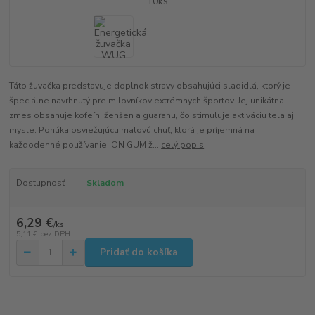
Táto žuvačka predstavuje doplnok stravy obsahujúci sladidlá, ktorý je
špeciálne navrhnutý pre milovníkov extrémnych športov. Jej unikátna
zmes obsahuje kofeín, ženšen a guaranu, čo stimuluje aktiváciu tela aj
mysle. Ponúka osviežujúcu mätovú chuť, ktorá je príjemná na
každodenné používanie. ON GUM ž...
celý popis
Dostupnosť
Skladom
6,29 €
/
ks
5,11 €
bez DPH
Pridať do košíka