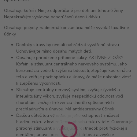
Obsahuje kofeín. Nie je odporúčané pre deti ani tehotné ženy.
Neprekračujte výslovne odporúčanú dennú dávku.
Obsahuje polyoly, nadmerná konzumácia môže vyvolať laxatívne
účinky.
Doplnky stravy by nemali nahrádzať vyváženú stravu.
Uchovávajte mimo dosahu malých detí.
Obsahuje prirodzene prítomné cukry. AKTÍVNE ZLOŽKY
Kofeín je stimulant centrálneho nervového systému. Jeho
konzumácia vedie k zvýšeniu bdelosti, zlepšuje koordináciu
tela a znižuje pocit spánku a únavy, čo môže nakoniec viesť
k zlepšeniu výkonnosti.
Stimuluje centrálny nervový systém, zvyšuje fyzický a
intelektuálny výkon, zvyšuje nespecifickú odolnosť voči
chorobám, znižuje frekvenciu chorôb spôsobených
prechladnutím a únavou. Má antidepresívny účinok.
Ďalšou dôležitou výhodou je jeho schopnosť znižovať
hladinu cukru v krvi znížením obsahu tuku v tele. Guarana je
prírodný stimulant a vynikajúci prostriedok proti fyzickej a
mentálnej únave, predlžuje stav bdelosti a zvyšuje