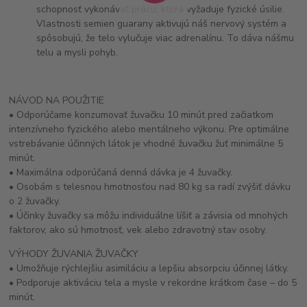
schopnosť vykonávať prácu, ktorá vyžaduje fyzické úsilie.
Vlastnosti semien guarany aktivujú náš nervový systém a
spôsobujú, že telo vylučuje viac adrenalínu. To dáva nášmu
telu a mysli pohyb.
NÁVOD NA POUŽITIE
• Odporúčame konzumovať žuvačku 10 minút pred začiatkom
intenzívneho fyzického alebo mentálneho výkonu. Pre optimálne
vstrebávanie účinných látok je vhodné žuvačku žuť minimálne 5
minút.
• Maximálna odporúčaná denná dávka je 4 žuvačky.
• Osobám s telesnou hmotnosťou nad 80 kg sa radí zvýšiť dávku
o 2 žuvačky.
• Účinky žuvačky sa môžu individuálne líšiť a závisia od mnohých
faktorov, ako sú hmotnosť, vek alebo zdravotný stav osoby.
VÝHODY ŽUVANIA ŽUVAČKY
• Umožňuje rýchlejšiu asimiláciu a lepšiu absorpciu účinnej látky.
• Podporuje aktiváciu tela a mysle v rekordne krátkom čase – do 5
minút.