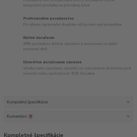
Ponúkame len certifikované a v EU schválené 100%
bezpečné produkty na prírodnej báze
Profesionálne poradenstvo
Pri výbere správneho doplnku výživy vám radi poradíme
Rýchle doručenie
99% produktov držíme skladom a zasielame na ďalší
pracovný deň
Diskrétne doručovanie zásielok
Všetky nami zasielane zásielky sú odosielané diskrétne pod
názvom našej spoločnosti: B2B Slovakia
Kompletné špecifikácie
Komentáre
0
Kompletné špecifikácie