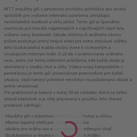
INTT masážny gél s jahodovou príchuťou prichádza ako skvelý
spoločník pre zvýšenie intímneho potešenia, prinášajúc
neodolateľnú sladkosť a vôňu jahôd. Tento gél je špeciálne
navrhnutý pre masáže najjemnejších a najcitlivejších častí tela,
vrátane vulvy, bradaviek, žaluďa, klitorisu či análneho otvoru,
pričom poskytuje jemný hrejivý efekt pre extra zmyslové zážitky.
Jeho bozkávateľná kvalita otvára dvere k rozmanitým a
vzrušujúcim intímnym hrám, či už ide o praktizovanie orálneho
sexu, alebo iné formy intímneho priblíženia, kde každý dotyk je
obohatený o sladkú chuť a vôňu. Vďaka svojej kompatibilite s
penetráciou je tento gél univerzálnym pomocníkom pre každú
situáciu, stačí naniesť potrebné množstvo na požadovanú oblasť a
jemne vmasírovať.
Pre praktickosť je balený v malej 30 ml nádobke, ktorá sa ľahko
zmestí kdekoľvek a je vždy pripravená k použitiu. Jeho hlavné
prednosti zahŕňajú:
-Masážny gél s príjemnou jahodovou príchuťou a vôňou.
-Mierne tepelný efekt pre zvýšenie senzácií.
-Ideálny pre orálny sex a zintenzívnenie intímnych chvíľ.
-Bozkávateľný a vhodný pre rôzne intímne hrátky.