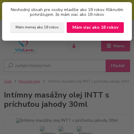
Mimoriadna uvítacia ZĽAVA 5% pri použití kódu: "welcome" (vkladajte
Nevhodný obsah pre osoby mladšie ako 18 rokov. Kliknutím
bez úvodzoviek). Zľavový kód zadajte v prvom kroku košíku zaškrtnutím
potvrdzujem, že mám viac ako 18 rokov
políčka: "mám zľavový kupón"
0
ks
+421 951 733 848
Mám viac ako 18 rokov
Mám menej ako 18 rokov
EUR
za
0 €
(Po-Pia, 8-16 hod.)
Menu
Hľadať
Úvod
Masažné oleje
Intímny masážny olej INTT s príchuťou jahody 30ml
Intímny masážny olej INTT s
príchuťou jahody 30ml