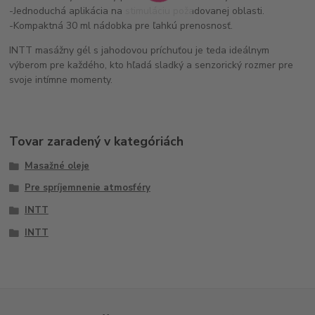
-Jednoduchá aplikácia na stimuláciu požadovanej oblasti.
-Kompaktná 30 ml nádobka pre ľahkú prenosnosť.
INTT masážny gél s jahodovou príchuťou je teda ideálnym
výberom pre každého, kto hľadá sladký a senzorický rozmer pre
svoje intímne momenty.
Tovar zaradený v kategóriách
Masažné oleje
Pre spríjemnenie atmosféry
INTT
INTT