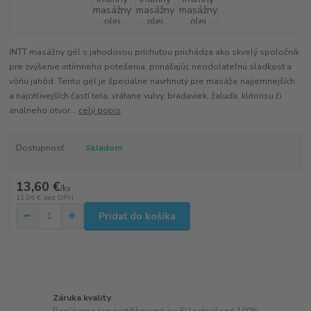
INTT masážny gél s jahodovou príchuťou prichádza ako skvelý spoločník
pre zvýšenie intímneho potešenia, prinášajúc neodolateľnú sladkosť a
vôňu jahôd. Tento gél je špeciálne navrhnutý pre masáže najjemnejších
a najcitlivejších častí tela, vrátane vulvy, bradaviek, žaluďa, klitorisu či
análneho otvor...
celý popis
Dostupnosť
Skladom
13,60 €
/
ks
11,06 €
bez DPH
Pridať do košíka
Záruka kvality