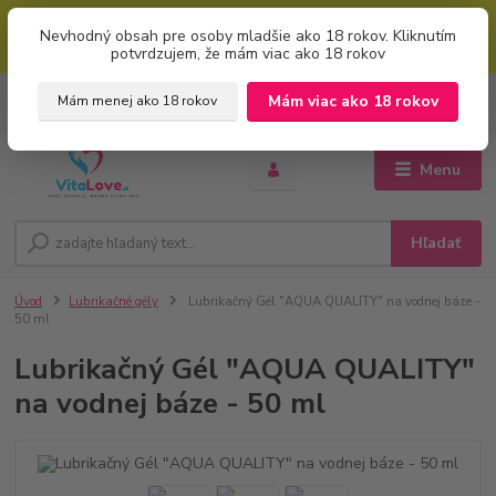
Mimoriadna uvítacia ZĽAVA 5% pri použití kódu: "welcome" (vkladajte
Nevhodný obsah pre osoby mladšie ako 18 rokov. Kliknutím
bez úvodzoviek). Zľavový kód zadajte v prvom kroku košíku zaškrtnutím
potvrdzujem, že mám viac ako 18 rokov
políčka: "mám zľavový kupón"
0
ks
+421 951 733 848
Mám viac ako 18 rokov
Mám menej ako 18 rokov
EUR
za
0 €
(Po-Pia, 8-16 hod.)
Menu
Hľadať
Úvod
Lubrikačné gély
Lubrikačný Gél "AQUA QUALITY" na vodnej báze -
50 ml
Lubrikačný Gél "AQUA QUALITY"
na vodnej báze - 50 ml