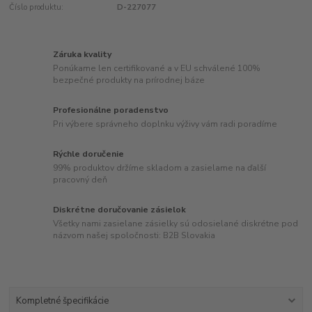
Číslo produktu:
D-227077
Záruka kvality
Ponúkame len certifikované a v EU schválené 100%
bezpečné produkty na prírodnej báze
Profesionálne poradenstvo
Pri výbere správneho doplnku výživy vám radi poradíme
Rýchle doručenie
99% produktov držíme skladom a zasielame na ďalší
pracovný deň
Diskrétne doručovanie zásielok
Všetky nami zasielane zásielky sú odosielané diskrétne pod
názvom našej spoločnosti: B2B Slovakia
Kompletné špecifikácie