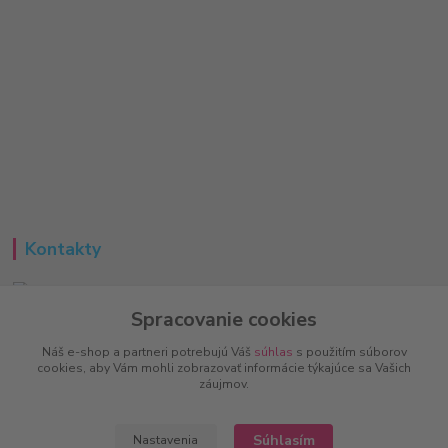
Kontakty
Spracovanie cookies
Peter
+421 951 733 848
Náš e-shop a partneri potrebujú Váš
súhlas
s použitím súborov
(Po-Pia, 8-16 hod.)
cookies, aby Vám mohli zobrazovať informácie týkajúce sa Vašich
záujmov.
info@vitalove.sk
Súhlasím
Nastavenia