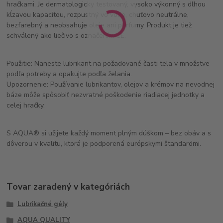
hračkami. Je dermatologicky testovaný, vysoko výkonný s dlhou
kĺzavou kapacitou, rozpustný vo vode, chuťovo neutrálne,
bezfarebný a neobsahuje oleje ani parfumy. Produkt je tiež
schválený ako liečivo s označením CE.
Použitie: Naneste lubrikant na požadované časti tela v množstve
podľa potreby a opakujte podľa želania.
Upozornenie: Používanie lubrikantov, olejov a krémov na nevodnej
báze môže spôsobiť nezvratné poškodenie riadiacej jednotky a
celej hračky.
S AQUA® si užijete každý moment plným dúškom – bez obáv a s
dôverou v kvalitu, ktorá je podporená európskymi štandardmi.
Tovar zaradený v kategóriách
Lubrikačné gély
AQUA QUALITY