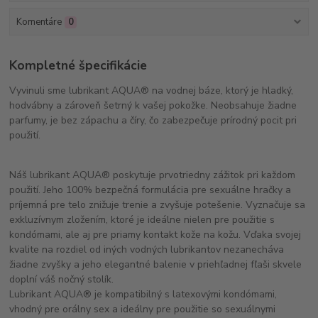
Komentáre
0
Kompletné špecifikácie
Vyvinuli sme lubrikant AQUA® na vodnej báze, ktorý je hladký,
hodvábny a zároveň šetrný k vašej pokožke. Neobsahuje žiadne
parfumy, je bez zápachu a číry, čo zabezpečuje prírodný pocit pri
použití.
Náš lubrikant AQUA® poskytuje prvotriedny zážitok pri každom
použití. Jeho 100% bezpečná formulácia pre sexuálne hračky a
príjemná pre telo znižuje trenie a zvyšuje potešenie. Vyznačuje sa
exkluzívnym zložením, ktoré je ideálne nielen pre použitie s
kondómami, ale aj pre priamy kontakt kože na kožu. Vďaka svojej
kvalite na rozdiel od iných vodných lubrikantov nezanecháva
žiadne zvyšky a jeho elegantné balenie v priehľadnej fľaši skvele
doplní váš nočný stolík.
Lubrikant AQUA® je kompatibilný s latexovými kondómami,
vhodný pre orálny sex a ideálny pre použitie so sexuálnymi