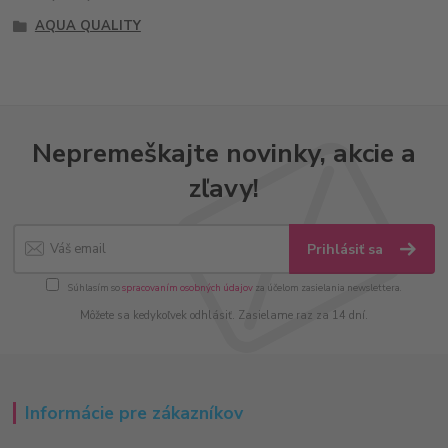
AQUA QUALITY
Nepremeškajte novinky, akcie a
zľavy!
Prihlásiť sa
Súhlasím so
spracovaním osobných údajov
za účelom zasielania newslettera.
Môžete sa kedykoľvek odhlásiť. Zasielame raz za 14 dní.
Informácie pre zákazníkov