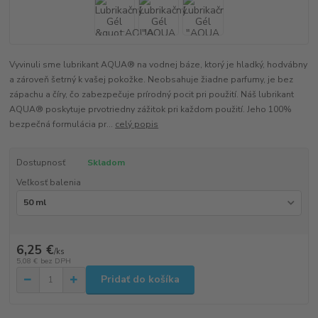
Vyvinuli sme lubrikant AQUA® na vodnej báze, ktorý je hladký, hodvábny
a zároveň šetrný k vašej pokožke. Neobsahuje žiadne parfumy, je bez
zápachu a číry, čo zabezpečuje prírodný pocit pri použití. Náš lubrikant
AQUA® poskytuje prvotriedny zážitok pri každom použití. Jeho 100%
bezpečná formulácia pr...
celý popis
Dostupnosť
Skladom
Veľkosť balenia
6,25 €
/
ks
5,08 €
bez DPH
Pridať do košíka