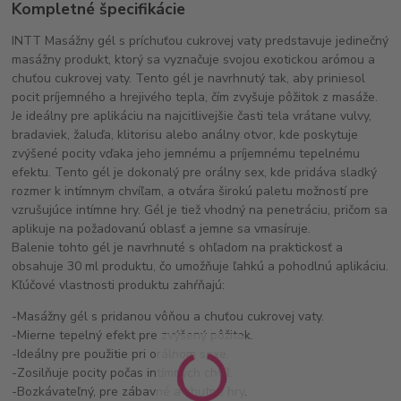
Kompletné špecifikácie
INTT Masážny gél s príchuťou cukrovej vaty predstavuje jedinečný
masážny produkt, ktorý sa vyznačuje svojou exotickou arómou a
chuťou cukrovej vaty. Tento gél je navrhnutý tak, aby priniesol
pocit príjemného a hrejivého tepla, čím zvyšuje pôžitok z masáže.
Je ideálny pre aplikáciu na najcitlivejšie časti tela vrátane vulvy,
bradaviek, žaluďa, klitorisu alebo análny otvor, kde poskytuje
zvýšené pocity vďaka jeho jemnému a príjemnému tepelnému
efektu. Tento gél je dokonalý pre orálny sex, kde pridáva sladký
rozmer k intímnym chvíľam, a otvára širokú paletu možností pre
vzrušujúce intímne hry. Gél je tiež vhodný na penetráciu, pričom sa
aplikuje na požadovanú oblasť a jemne sa vmasíruje.
Balenie tohto gél je navrhnuté s ohľadom na praktickosť a
obsahuje 30 ml produktu, čo umožňuje ľahkú a pohodlnú aplikáciu.
Kľúčové vlastnosti produktu zahŕňajú:
-Masážny gél s pridanou vôňou a chuťou cukrovej vaty.
-Mierne tepelný efekt pre zvýšený pôžitok.
-Ideálny pre použitie pri orálnom sexe.
-Zosilňuje pocity počas intímnych chvíľ.
-Bozkávateľný, pre zábavné a chutné hry.