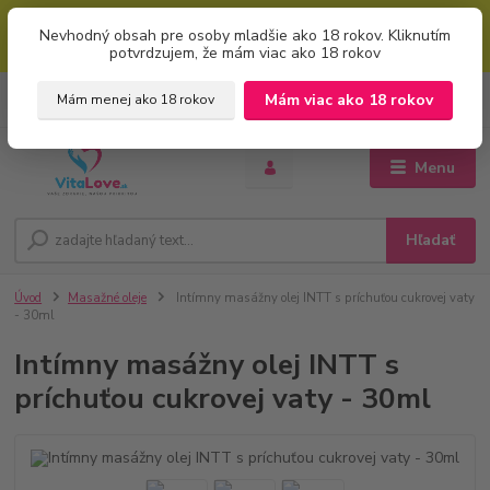
Mimoriadna uvítacia ZĽAVA 5% pri použití kódu: "welcome" (vkladajte
Nevhodný obsah pre osoby mladšie ako 18 rokov. Kliknutím
bez úvodzoviek). Zľavový kód zadajte v prvom kroku košíku zaškrtnutím
potvrdzujem, že mám viac ako 18 rokov
políčka: "mám zľavový kupón"
0
ks
+421 951 733 848
Mám viac ako 18 rokov
Mám menej ako 18 rokov
EUR
za
0 €
(Po-Pia, 8-16 hod.)
Menu
Hľadať
Úvod
Masažné oleje
Intímny masážny olej INTT s príchuťou cukrovej vaty
- 30ml
Intímny masážny olej INTT s
príchuťou cukrovej vaty - 30ml