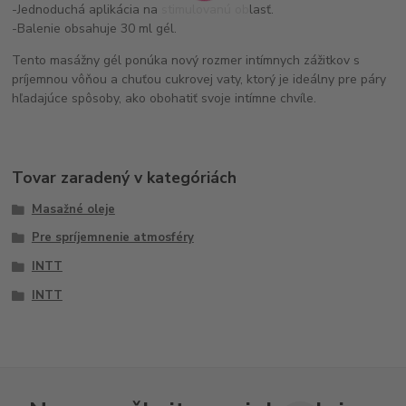
-Jednoduchá aplikácia na stimulovanú oblasť.
-Balenie obsahuje 30 ml gél.
Tento masážny gél ponúka nový rozmer intímnych zážitkov s
príjemnou vôňou a chuťou cukrovej vaty, ktorý je ideálny pre páry
hľadajúce spôsoby, ako obohatiť svoje intímne chvíle.
Tovar zaradený v kategóriách
Masažné oleje
Pre spríjemnenie atmosféry
INTT
INTT