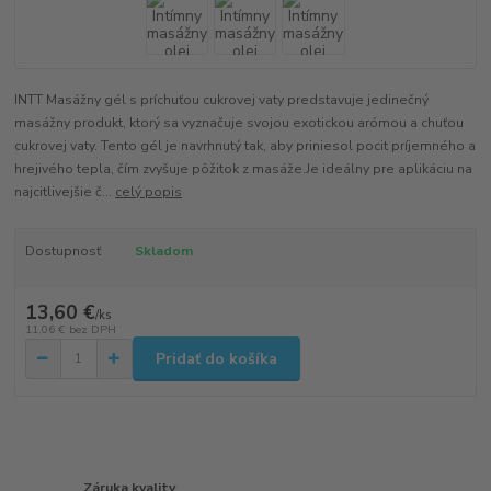
INTT Masážny gél s príchuťou cukrovej vaty predstavuje jedinečný
masážny produkt, ktorý sa vyznačuje svojou exotickou arómou a chuťou
cukrovej vaty. Tento gél je navrhnutý tak, aby priniesol pocit príjemného a
hrejivého tepla, čím zvyšuje pôžitok z masáže.Je ideálny pre aplikáciu na
najcitlivejšie č...
celý popis
Dostupnosť
Skladom
13,60 €
/
ks
11,06 €
bez DPH
Pridať do košíka
Záruka kvality