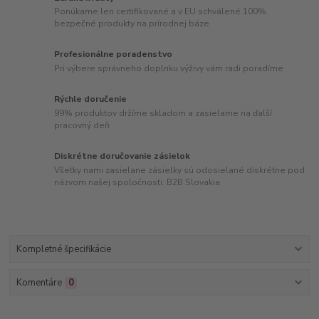
Ponúkame len certifikované a v EU schválené 100%
bezpečné produkty na prírodnej báze
Profesionálne poradenstvo
Pri výbere správneho doplnku výživy vám radi poradíme
Rýchle doručenie
99% produktov držíme skladom a zasielame na ďalší
pracovný deň
Diskrétne doručovanie zásielok
Všetky nami zasielane zásielky sú odosielané diskrétne pod
názvom našej spoločnosti: B2B Slovakia
Kompletné špecifikácie
Komentáre
0