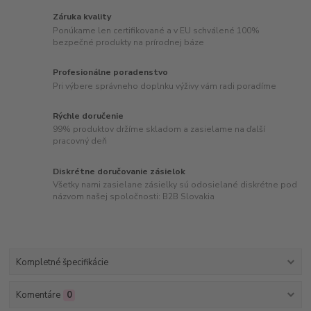
Záruka kvality
Ponúkame len certifikované a v EU schválené 100%
bezpečné produkty na prírodnej báze
Profesionálne poradenstvo
Pri výbere správneho doplnku výživy vám radi poradíme
Rýchle doručenie
99% produktov držíme skladom a zasielame na ďalší
pracovný deň
Diskrétne doručovanie zásielok
Všetky nami zasielane zásielky sú odosielané diskrétne pod
názvom našej spoločnosti: B2B Slovakia
Kompletné špecifikácie
Komentáre
0