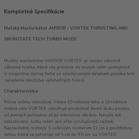
Kompletné špecifikácie
Mužský Masturbátor AMYJOB - VORTEX THRUSTING AND
360 ROTATE TECH TURBO MODE
Mužský masturbátor JAMYJOB VORTEX je vysoko výkonná
zábavná hračka, ktorá vás prenesie do nových výšin spokojnosti.
V elegantnej čiernej farbe so sýtočervenými detailami ponúka toto
zariadenie množstvo výnimočných funkcií.
Charakteristika:
Rôzne režimy stimulácie: Vďaka 10 režimom ťahu a 10 režimom
rotácie vám VORTEX umožňuje preskúmať širokú škálu pocitov,
od jemných pohladení až po intenzívne vibrácie. Navyše má
zabudovaný „turbo režim“ pre ešte vzrušujúcejší zážitok.
Nastaviteľné rozmery: S celkovým rozmerom 13 cm a použiteľnou
šírkou, ktorá sa pohybuje od 5 cm do 8,5 cm, sa VORTEX