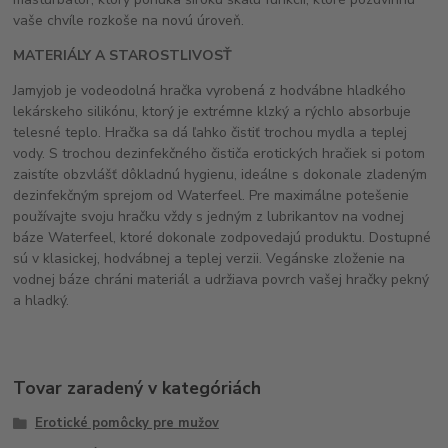
vaše chvíle rozkoše na novú úroveň.
MATERIÁLY A STAROSTLIVOSŤ
Jamyjob je vodeodolná hračka vyrobená z hodvábne hladkého
lekárskeho silikónu, ktorý je extrémne klzký a rýchlo absorbuje
telesné teplo. Hračka sa dá ľahko čistiť trochou mydla a teplej
vody. S trochou dezinfekčného čističa erotických hračiek si potom
zaistíte obzvlášť dôkladnú hygienu, ideálne s dokonale zladeným
dezinfekčným sprejom od Waterfeel. Pre maximálne potešenie
používajte svoju hračku vždy s jedným z lubrikantov na vodnej
báze Waterfeel, ktoré dokonale zodpovedajú produktu. Dostupné
sú v klasickej, hodvábnej a teplej verzii. Vegánske zloženie na
vodnej báze chráni materiál a udržiava povrch vašej hračky pekný
a hladký.
Tovar zaradený v kategóriách
Erotické pomôcky pre mužov