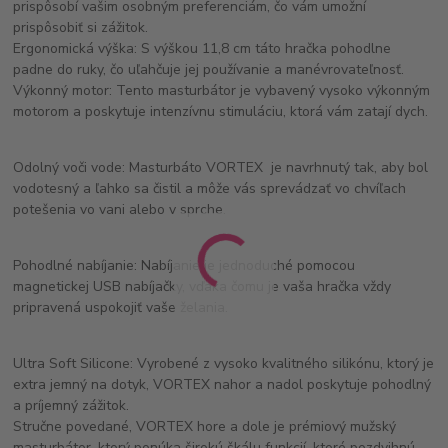
prispôsobí vašim osobným preferenciám, čo vám umožní
prispôsobiť si zážitok.
Ergonomická výška: S výškou 11,8 cm táto hračka pohodlne
padne do ruky, čo uľahčuje jej používanie a manévrovateľnosť.
Výkonný motor: Tento masturbátor je vybavený vysoko výkonným
motorom a poskytuje intenzívnu stimuláciu, ktorá vám zatají dych.
Odolný voči vode: Masturbáto VORTEX je navrhnutý tak, aby bol
vodotesný a ľahko sa čistil a môže vás sprevádzať vo chvíľach
potešenia vo vani alebo v sprche.
Pohodlné nabíjanie: Nabíjanie je jednoduché pomocou
magnetickej USB nabíjačky, vďaka čomu je vaša hračka vždy
pripravená uspokojiť vaše želania.
Ultra Soft Silicone: Vyrobené z vysoko kvalitného silikónu, ktorý je
extra jemný na dotyk, VORTEX nahor a nadol poskytuje pohodlný
a príjemný zážitok.
Stručne povedané, VORTEX hore a dole je prémiový mužský
masturbátor, ktorý ponúka širokú škálu funkcií, ktoré pozdvihnú