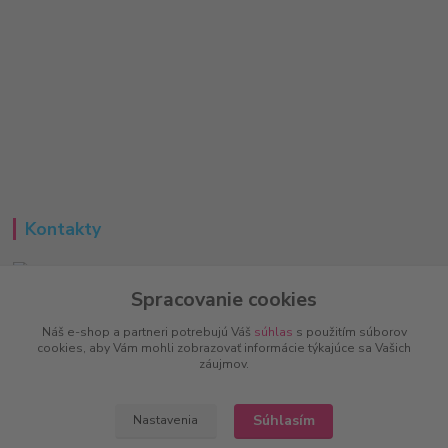
Kontakty
Spracovanie cookies
Peter
+421 951 733 848
Náš e-shop a partneri potrebujú Váš
súhlas
s použitím súborov
(Po-Pia, 8-16 hod.)
cookies, aby Vám mohli zobrazovať informácie týkajúce sa Vašich
záujmov.
info@vitalove.sk
Súhlasím
Nastavenia