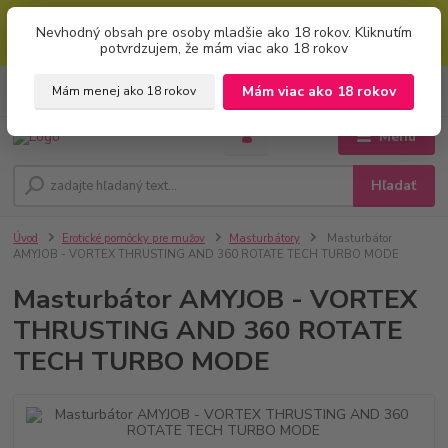
Mimoriadna uvítacia ZĽAVA 5% pri použití kódu: "welcome" (vkladajte
Nevhodný obsah pre osoby mladšie ako 18 rokov. Kliknutím
bez úvodzoviek). Zľavový kód zadajte v prvom kroku košíku zaškrtnutím
potvrdzujem, že mám viac ako 18 rokov
políčka: "mám zľavový kupón"
0
ks
+421 951 733 848
Mám viac ako 18 rokov
Mám menej ako 18 rokov
EUR
za
0 €
(Po-Pia, 8-16 hod.)
Menu
Hľadať
Úvod
Erotické pomôcky pre mužov
Masturbátory
Masturbátor
AMYJOB - VORTEX THRUSTING AND 360 ROTATE TECH TURBO MODE
Masturbátor AMYJOB - VORTEX
THRUSTING AND 360 ROTATE
TECH TURBO MODE