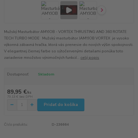
Mužský Masturbátor AMYJOB - VORTEX THRUSTING AND 360 ROTATE
TECH TURBO MODE Mužský masturbátor JAMYJOB VORTEX je vysoko
výkonná zábavná hračka, ktorá vás prenesie do nových výšin spokojnosti.
V elegantnej čiernej farbe so sýtočervenými detailami ponúka toto
zariadenie množstvo výnimočných funkcií...
celý popis
Dostupnosť
Skladom
89,95 €
/
ks
73,13 €
bez DPH
Pridať do košíka
Číslo produktu:
D-236664