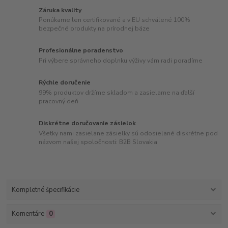
Záruka kvality
Ponúkame len certifikované a v EU schválené 100%
bezpečné produkty na prírodnej báze
Profesionálne poradenstvo
Pri výbere správneho doplnku výživy vám radi poradíme
Rýchle doručenie
99% produktov držíme skladom a zasielame na ďalší
pracovný deň
Diskrétne doručovanie zásielok
Všetky nami zasielane zásielky sú odosielané diskrétne pod
názvom našej spoločnosti: B2B Slovakia
Kompletné špecifikácie
Komentáre
0