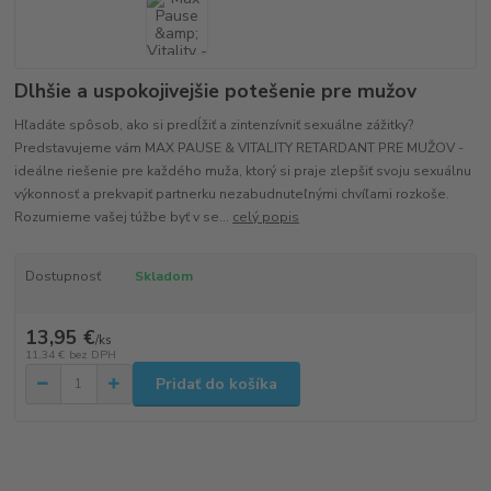
Dlhšie a uspokojivejšie potešenie pre mužov
Hľadáte spôsob, ako si predĺžiť a zintenzívniť sexuálne zážitky?
Predstavujeme vám MAX PAUSE & VITALITY RETARDANT PRE MUŽOV -
ideálne riešenie pre každého muža, ktorý si praje zlepšiť svoju sexuálnu
výkonnosť a prekvapiť partnerku nezabudnuteľnými chvíľami rozkoše.
Rozumieme vašej túžbe byť v se...
celý popis
Dostupnosť
Skladom
13,95 €
/
ks
11,34 €
bez DPH
Pridať do košíka