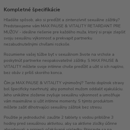
Kompletné špecifikácie
Hľadáte spôsob, ako si predĺžiť a zintenzívniť sexuálne zážitky?
Predstavujeme vám MAX PAUSE & VITALITY RETARDANT PRE
MUŽOV - ideálne riešenie pre každého muža, ktorý si praje zlepšiť
svoju sexuálnu výkonnosť a prekvapiť partnerku
nezabudnuteľnými chvíľami rozkoše.
Rozumieme vašej túžbe byť v sexuálnom živote na vrchole a
poskytnúť partnerke neopakovateľné zážitky. S MAX PAUSE &
VITALITY môžete svoje intímne chvíle predĺžiť a užiť si ich naplno,
bez obáv z príliš skorého konca.
Čím je MAX PAUSE & VITALITY výnimočný? Tento doplnok stravy
bol špecificky navrhnutý, aby pomohol mužom oddialiť ejakuláciu.
Jeho unikátne zloženie zvyšuje sexuálnu výkonnosť a umožňuje
vám maximálne si užiť intímne momenty. S týmto produktom
môžete zažiť dlhotrvajúci sexuálny zážitok bez stresu.
Použitie je jednoduché: zaužite 2 tablety s vodou približne 3
hodiny pred sexuálnou aktivitou, aby sa aktívne zložky účinne
absorbovali a priniesli očakávané výsledky. Pripravte sa na