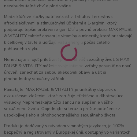
nezabudnuteľné chvíle plné vášne.
Medzi kľúčové zložky patrí extrakt z Tribulus Terrestris s
afrodiziakálnymi a stimulačnými účinkami a L-arginín, ktorý
podporuje lepšie prekrvenie genitálií a pevnú erekciu. MAX PAUSE
& VITALITY taktiež obsahuje vitamíny a minerály, ktoré prispievajú
k celkovej vitalite a udržujú vašu energiu počas celého
pohlavného styku.
Nenechajte si ujsť príležitosť premeniť váš sexuálny život. S MAX
PAUSE & VITALITY môžete svoje intímne vzťahy posunúť na novú
úroveň, zanechať za sebou akékoľvek obavy a užiť si
plnohodnotný sexuálny zážitok.
Pamätajte, MAX PAUSE & VITALITY je unikátny doplnok s
exkluzívnym zložením, ktoré zaručuje efektívne a dlhotrvajúce
výsledky. Nepremeškajte túto šancu na zlepšenie vášho
sexuálneho života. Objednajte si teraz a prežite potešenie z
uspokojivejšieho a plnohodnotnejšieho sexuálneho života.
Produkt je dodávaný s návodom v mnohých jazykoch, je 100%
bezpečný a registrovaný v Európskej únii, dostupný vo variantoch