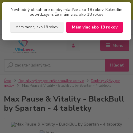
Mimoriadna uvítacia ZĽAVA 5% pri použití kódu: "welcome" (vkladajte
Nevhodný obsah pre osoby mladšie ako 18 rokov. Kliknutím
bez úvodzoviek). Zľavový kód zadajte v prvom kroku košíku zaškrtnutím
potvrdzujem, že mám viac ako 18 rokov
políčka: "mám zľavový kupón"
0
ks
+421 951 733 848
Mám viac ako 18 rokov
Mám menej ako 18 rokov
EUR
za
0 €
(Po-Pia, 8-16 hod.)
Menu
Hľadať
Úvod
Doplnky výživy pre lepšie sexuálne zdravie
Doplnky výživy pre
mužov
Max Pause & Vitality - BlackBull by Spartan - 4 tabletky
Max Pause & Vitality - BlackBull
by Spartan - 4 tabletky