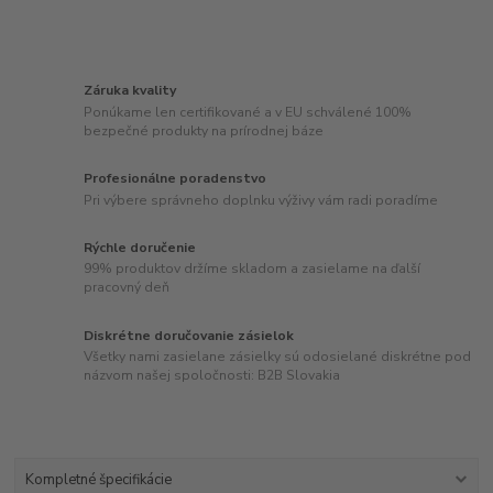
Záruka kvality
Ponúkame len certifikované a v EU schválené 100%
bezpečné produkty na prírodnej báze
Profesionálne poradenstvo
Pri výbere správneho doplnku výživy vám radi poradíme
Rýchle doručenie
99% produktov držíme skladom a zasielame na ďalší
pracovný deň
Diskrétne doručovanie zásielok
Všetky nami zasielane zásielky sú odosielané diskrétne pod
názvom našej spoločnosti: B2B Slovakia
Kompletné špecifikácie