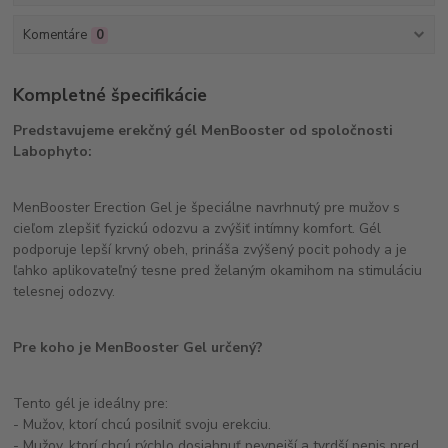
Komentáre
0
Kompletné špecifikácie
Predstavujeme erekčný gél MenBooster od spoločnosti
Labophyto:
MenBooster Erection Gel je špeciálne navrhnutý pre mužov s
cieľom zlepšiť fyzickú odozvu a zvýšiť intímny komfort. Gél
podporuje lepší krvný obeh, prináša zvýšený pocit pohody a je
ľahko aplikovateľný tesne pred želaným okamihom na stimuláciu
telesnej odozvy.
Pre koho je MenBooster Gel určený?
Tento gél je ideálny pre:
- Mužov, ktorí chcú posilniť svoju erekciu.
- Mužov, ktorí chcú rýchlo dosiahnuť pevnejší a tvrdší penis pred