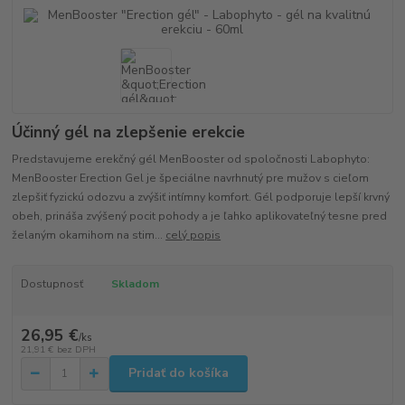
Účinný gél na zlepšenie erekcie
Predstavujeme erekčný gél MenBooster od spoločnosti Labophyto:
MenBooster Erection Gel je špeciálne navrhnutý pre mužov s cieľom
zlepšiť fyzickú odozvu a zvýšiť intímny komfort. Gél podporuje lepší krvný
obeh, prináša zvýšený pocit pohody a je ľahko aplikovateľný tesne pred
želaným okamihom na stim...
celý popis
Dostupnosť
Skladom
26,95 €
/
ks
21,91 €
bez DPH
Pridať do košíka