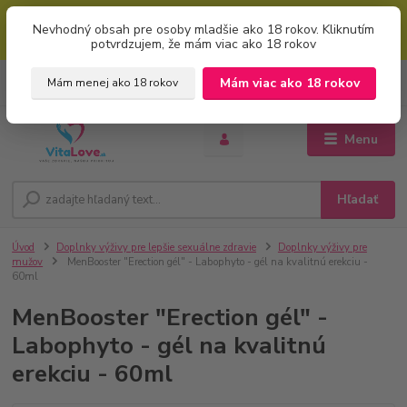
Mimoriadna uvítacia ZĽAVA 5% pri použití kódu: "welcome" (vkladajte
Nevhodný obsah pre osoby mladšie ako 18 rokov. Kliknutím
bez úvodzoviek). Zľavový kód zadajte v prvom kroku košíku zaškrtnutím
potvrdzujem, že mám viac ako 18 rokov
políčka: "mám zľavový kupón"
0
ks
+421 951 733 848
Mám viac ako 18 rokov
Mám menej ako 18 rokov
EUR
za
0 €
(Po-Pia, 8-16 hod.)
Menu
Hľadať
Úvod
Doplnky výživy pre lepšie sexuálne zdravie
Doplnky výživy pre
mužov
MenBooster "Erection gél" - Labophyto - gél na kvalitnú erekciu -
60ml
MenBooster "Erection gél" -
Labophyto - gél na kvalitnú
erekciu - 60ml