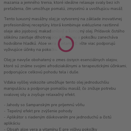
mazania a jemného trenia, ktoré ideálne relaxuje svaly bez ich
preťaženia, čím umožňuje pomalú, zmyselnú a uvoľňujúcu masáž.
Tento luxusný masážny olej je vytvorený na základe inovatívnej
profesionálnej receptúry, ktorá kombinuje exkluzívne rastlinné
oleje ako jojobový, makadamiový a konopný olej. Prídavok čistého
silikónu zaisťuje dlhotrvajúcu lubrikáciu a pokožku zanecháva
hodvábne hladkú. Aloe vera a vitamín E ešte viac podporujú
vyživujúce účinky na pokožku.
Olej je navyše obohatený o zmes čistých esenciálnych olejov,
ktoré sú známe svojimi afrodiziakálnymi a terapeutickými účinkami,
podporujúce celkovú pohodu tela i duše.
Vďaka vyššej viskozite umožňuje tento olej jednoduchšiu
manipuláciu a podporuje pomalšiu masáž, čo znižuje potrebu
svalovej sily a zvyšuje relaxačný efekt.
- Jahody so šampanským pre príjemnú vôňu
- Tepelný efekt pre zvýšenie pohody
- Aplikátor s riadeným dávkovaním pre jednoduchú a čistú
aplikáciu
- Obsah aloe vera a vitamínu E pre výživu pokožky