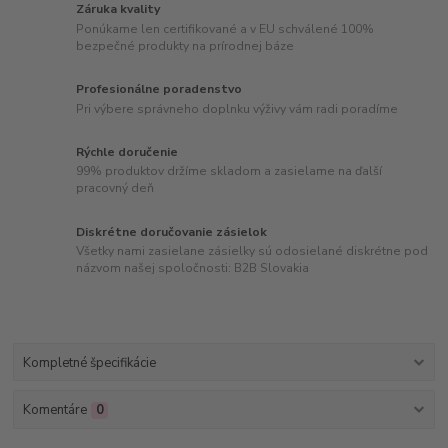
Záruka kvality
Ponúkame len certifikované a v EU schválené 100%
bezpečné produkty na prírodnej báze
Profesionálne poradenstvo
Pri výbere správneho doplnku výživy vám radi poradíme
Rýchle doručenie
99% produktov držíme skladom a zasielame na ďalší
pracovný deň
Diskrétne doručovanie zásielok
Všetky nami zasielane zásielky sú odosielané diskrétne pod
názvom našej spoločnosti: B2B Slovakia
Kompletné špecifikácie
Komentáre
0