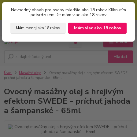
Mimoriadna uvítacia ZĽAVA 5% pri použití kódu: "welcome" (vkladajte
Nevhodný obsah pre osoby mladšie ako 18 rokov. Kliknutím
bez úvodzoviek). Zľavový kód zadajte v prvom kroku košíku zaškrtnutím
potvrdzujem, že mám viac ako 18 rokov
políčka: "mám zľavový kupón"
0
ks
+421 951 733 848
Mám viac ako 18 rokov
Mám menej ako 18 rokov
EUR
za
0 €
(Po-Pia, 8-16 hod.)
Menu
Hľadať
Úvod
Masažné oleje
Ovocný masážny olej s hrejivým efektom SWEDE -
príchuť jahoda a šampanské - 65ml
Ovocný masážny olej s hrejivým
efektom SWEDE - príchuť jahoda
a šampanské - 65ml