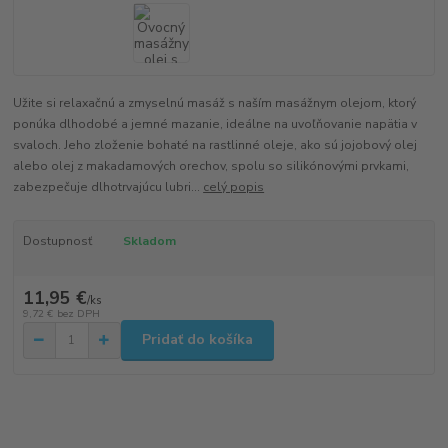
Užite si relaxačnú a zmyselnú masáž s naším masážnym olejom, ktorý
ponúka dlhodobé a jemné mazanie, ideálne na uvoľňovanie napätia v
svaloch. Jeho zloženie bohaté na rastlinné oleje, ako sú jojobový olej
alebo olej z makadamových orechov, spolu so silikónovými prvkami,
zabezpečuje dlhotrvajúcu lubri...
celý popis
Dostupnosť
Skladom
11,95 €
/
ks
9,72 €
bez DPH
Pridať do košíka