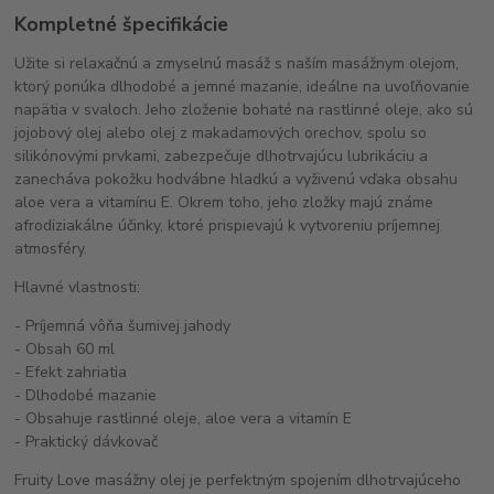
Kompletné špecifikácie
Užite si relaxačnú a zmyselnú masáž s naším masážnym olejom,
ktorý ponúka dlhodobé a jemné mazanie, ideálne na uvoľňovanie
napätia v svaloch. Jeho zloženie bohaté na rastlinné oleje, ako sú
jojobový olej alebo olej z makadamových orechov, spolu so
silikónovými prvkami, zabezpečuje dlhotrvajúcu lubrikáciu a
zanecháva pokožku hodvábne hladkú a vyživenú vďaka obsahu
aloe vera a vitamínu E. Okrem toho, jeho zložky majú známe
afrodiziakálne účinky, ktoré prispievajú k vytvoreniu príjemnej
atmosféry.
Hlavné vlastnosti:
- Príjemná vôňa šumivej jahody
- Obsah 60 ml
- Efekt zahriatia
- Dlhodobé mazanie
- Obsahuje rastlinné oleje, aloe vera a vitamín E
- Praktický dávkovač
Fruity Love masážny olej je perfektným spojením dlhotrvajúceho