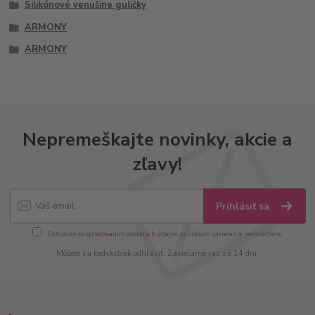
Silikónové venušine guličky
ARMONY
ARMONY
Nepremeškajte novinky, akcie a
zľavy!
Prihlásiť sa
Súhlasím so
spracovaním osobných údajov
za účelom zasielania newslettera.
Môžete sa kedykoľvek odhlásiť. Zasielame raz za 14 dní.