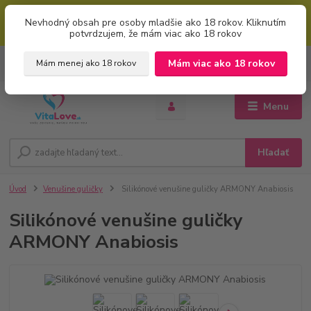
Mimoriadna uvítacia ZĽAVA 5% pri použití kódu: "welcome" (vkladajte
Nevhodný obsah pre osoby mladšie ako 18 rokov. Kliknutím
bez úvodzoviek). Zľavový kód zadajte v prvom kroku košíku zaškrtnutím
potvrdzujem, že mám viac ako 18 rokov
políčka: "mám zľavový kupón"
0
ks
+421 951 733 848
Mám viac ako 18 rokov
Mám menej ako 18 rokov
EUR
za
0 €
(Po-Pia, 8-16 hod.)
Menu
Hľadať
Úvod
Venušine guličky
Silikónové venušine guličky ARMONY Anabiosis
Silikónové venušine guličky
ARMONY Anabiosis