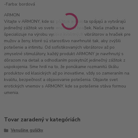
-Farba: bordová
ARMON
Vitajte v ARMONY, kde sa pôžitok a kvalita spájajú a vytvárajú
jedinečný zážitok vo svete erotických hračiek. Naša značka sa
špecializuje na výrobu vysoko kvalitných vibrátorov a hračiek pre
mužov a ženy, ktoré sú starostlivo navrhnuté tak, aby zvýšili
potešenie a intimitu. Od sofistikovaných vibrátorov až po
zmyselné stimulátory, každý produkt ARMONY je navrhnutý s
dôrazom na detail a odhodlaním poskytnúť jedinečný zážitok z
uspokojenia. Sme hrdí na to, že ponúkame rozmanitú škálu
produktov od klasických až po inovatívne, vždy so zameraním na
kvalitu, bezpečnosť a objavovanie potešenia. Objavte svet
erotických vnemov s ARMONY, kde sa potešenie stáva formou
umenia.
Tovar zaradený v kategóriách
Venušine guličky