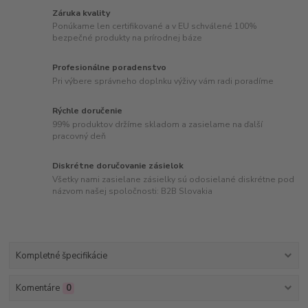
Záruka kvality
Ponúkame len certifikované a v EU schválené 100%
bezpečné produkty na prírodnej báze
Profesionálne poradenstvo
Pri výbere správneho doplnku výživy vám radi poradíme
Rýchle doručenie
99% produktov držíme skladom a zasielame na ďalší
pracovný deň
Diskrétne doručovanie zásielok
Všetky nami zasielane zásielky sú odosielané diskrétne pod
názvom našej spoločnosti: B2B Slovakia
Kompletné špecifikácie
Komentáre
0