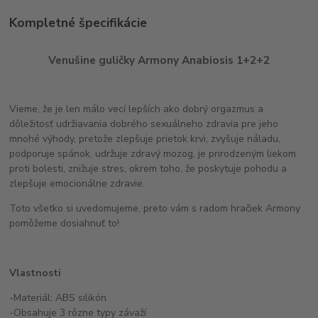
Kompletné špecifikácie
Venušine guličky Armony Anabiosis 1+2+2
Vieme, že je len málo vecí lepších ako dobrý orgazmus a
dôležitosť udržiavania dobrého sexuálneho zdravia pre jeho
mnohé výhody, pretože zlepšuje prietok krvi, zvyšuje náladu,
podporuje spánok, udržuje zdravý mozog, je prirodzeným liekom
proti bolesti, znižuje stres, okrem toho, že poskytuje pohodu a
zlepšuje emocionálne zdravie.
Toto všetko si uvedomujeme, preto vám s radom hračiek Armony
pomôžeme dosiahnuť to!
Vlastnosti
-Materiál: ABS silikón
-Obsahuje 3 rôzne typy závaží