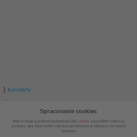
Kontakty
Spracovanie cookies
Peter
+421 951 733 848
Náš e-shop a partneri potrebujú Váš
súhlas
s použitím súborov
(Po-Pia, 8-16 hod.)
cookies, aby Vám mohli zobrazovať informácie týkajúce sa Vašich
záujmov.
info@vitalove.sk