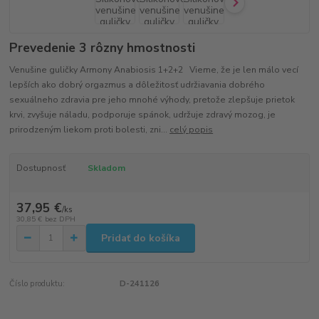
Prevedenie 3 rôzny hmostnosti
Venušine guličky Armony Anabiosis 1+2+2 Vieme, že je len málo vecí
lepších ako dobrý orgazmus a dôležitosť udržiavania dobrého
sexuálneho zdravia pre jeho mnohé výhody, pretože zlepšuje prietok
krvi, zvyšuje náladu, podporuje spánok, udržuje zdravý mozog, je
prirodzeným liekom proti bolesti, zni...
celý popis
Dostupnosť
Skladom
37,95 €
/
ks
30,85 €
bez DPH
Pridať do košíka
Číslo produktu:
D-241126