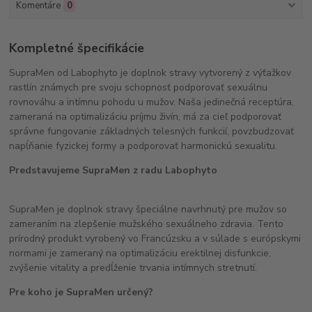
Komentáre
0
Kompletné špecifikácie
SupraMen od Labophyto je doplnok stravy vytvorený z výťažkov
rastlín známych pre svoju schopnosť podporovať sexuálnu
rovnováhu a intímnu pohodu u mužov. Naša jedinečná receptúra,
zameraná na optimalizáciu príjmu živín, má za cieľ podporovať
správne fungovanie základných telesných funkcií, povzbudzovať
napĺňanie fyzickej formy a podporovať harmonickú sexualitu.
Predstavujeme SupraMen z radu Labophyto
SupraMen je doplnok stravy špeciálne navrhnutý pre mužov so
zameraním na zlepšenie mužského sexuálneho zdravia. Tento
prírodný produkt vyrobený vo Francúzsku a v súlade s európskymi
normami je zameraný na optimalizáciu erektilnej disfunkcie,
zvýšenie vitality a predĺženie trvania intímnych stretnutí.
Pre koho je SupraMen určený?