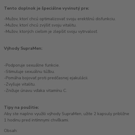
Tento doplnok je špeciálne vyvinutý pre:
-Mužov, ktorí chcú optimalizovať svoju erektilnú disfunkciu.
-Mužov, ktorí chcú zvýšiť svoju vitalitu.
-Mužov, ktorých cieľom je zlepšiť svoju vytrvalosť.
Výhody SupraMen:
-Podporuje sexuálne funkcie.
-Stimuluje sexuálnu túžbu.
-Pomáha bojovať proti predčasnej ejakulácii.
-Zvyšuje vitalitu.
-Znižuje únavu vďaka vitamínu C.
Tipy na použitie:
Aby ste naplno využili výhody SupraMen, užite 2 kapsuly približne
1 hodinu pred intímnymi chvíľkami.
Obsah: