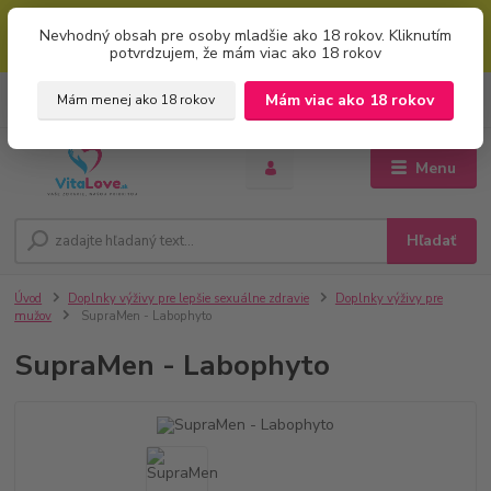
Mimoriadna uvítacia ZĽAVA 5% pri použití kódu: "welcome" (vkladajte
Nevhodný obsah pre osoby mladšie ako 18 rokov. Kliknutím
bez úvodzoviek). Zľavový kód zadajte v prvom kroku košíku zaškrtnutím
potvrdzujem, že mám viac ako 18 rokov
políčka: "mám zľavový kupón"
0
ks
+421 951 733 848
Mám viac ako 18 rokov
Mám menej ako 18 rokov
EUR
za
0 €
(Po-Pia, 8-16 hod.)
Menu
Hľadať
Úvod
Doplnky výživy pre lepšie sexuálne zdravie
Doplnky výživy pre
mužov
SupraMen - Labophyto
SupraMen - Labophyto