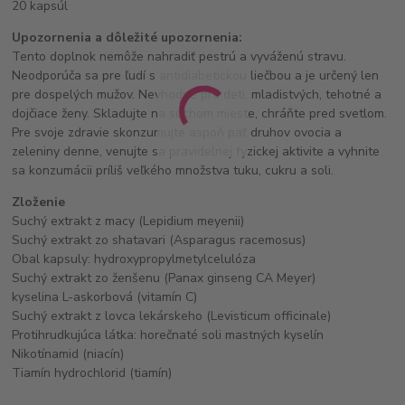
20 kapsúl
Upozornenia a dôležité upozornenia:
Tento doplnok nemôže nahradiť pestrú a vyváženú stravu.
Neodporúča sa pre ľudí s antidiabetickou liečbou a je určený len
pre dospelých mužov. Nevhodné pre deti, mladistvých, tehotné a
dojčiace ženy. Skladujte na suchom mieste, chráňte pred svetlom.
Pre svoje zdravie skonzumujte aspoň päť druhov ovocia a
zeleniny denne, venujte sa pravidelnej fyzickej aktivite a vyhnite
sa konzumácii príliš veľkého množstva tuku, cukru a soli.
Zloženie
Suchý extrakt z macy (Lepidium meyenii)
Suchý extrakt zo shatavari (Asparagus racemosus)
Obal kapsuly: hydroxypropylmetylcelulóza
Suchý extrakt zo ženšenu (Panax ginseng CA Meyer)
kyselina L-askorbová (vitamín C)
Suchý extrakt z lovca lekárskeho (Levisticum officinale)
Protihrudkujúca látka: horečnaté soli mastných kyselín
Nikotínamid (niacín)
Tiamín hydrochlorid (tiamín)