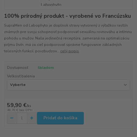
100% prírodný produkt - vyrobené vo Francúzsku
SupraMen od Labophyto je doplnok stravy vytvorený z výťažkov rastlín
známych pre svoju schopnosť podporovať sexuálnu rovnováhu a intímnu
pohodu u mužov. Naša jedinečná receptúra, zameraná na optimalizáciu
príjmu živín, má za cieľ podporovať správne fungovanie základných
telesných funkcií, povzbudzov...
celý popis
Dostupnosť
Skladom
Veľkosť balenia
59,90 €
/
ks
48,70 €
bez DPH
Pridať do košíka