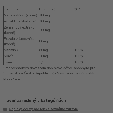
Komponent
Hmotnosť
%RD
Maca extrakt (koreň)
380mg
extrakt zo Shatavari
200mg
Ženšenový extrakt
100mg
(koreň)
Extrakt z ľubovníka
80mg
(koreň)
Vitamin C
80mg
100%
Niacín
16mg
100%
Tiamín
1,1mg
100%
Sme výhradným dovozcom doplnkov výživy labophyto pre
Slovensko a Českú Republiku, čo Vám zaručuje originalitu
produktov.
Tovar zaradený v kategóriách
Doplnky výživy pre lepšie sexuálne zdravie