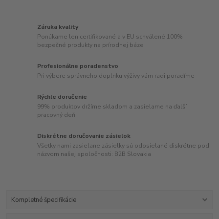
Záruka kvality
Ponúkame len certifikované a v EU schválené 100%
bezpečné produkty na prírodnej báze
Profesionálne poradenstvo
Pri výbere správneho doplnku výživy vám radi poradíme
Rýchle doručenie
99% produktov držíme skladom a zasielame na ďalší
pracovný deň
Diskrétne doručovanie zásielok
Všetky nami zasielane zásielky sú odosielané diskrétne pod
názvom našej spoločnosti: B2B Slovakia
Kompletné špecifikácie