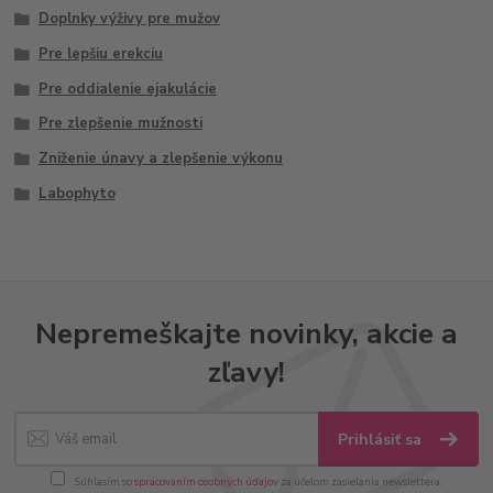
Doplnky výživy pre mužov
Pre lepšiu erekciu
Pre oddialenie ejakulácie
Pre zlepšenie mužnosti
Zniženie únavy a zlepšenie výkonu
Labophyto
Nepremeškajte novinky, akcie a
zľavy!
Prihlásiť sa
Súhlasím so
spracovaním osobných údajov
za účelom zasielania newslettera.