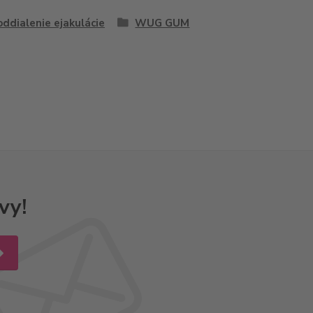
oddialenie ejakulácie
WUG GUM
vy!