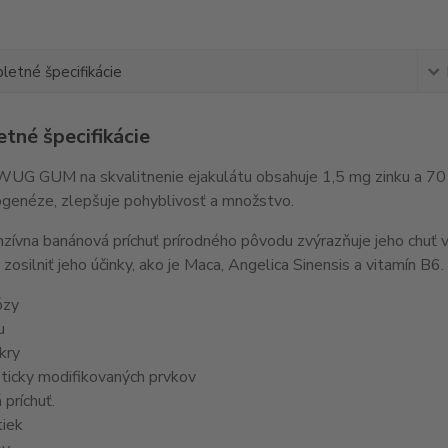
etné špecifikácie
tné špecifikácie
WUG GUM na skvalitnenie ejakulátu obsahuje 1,5 mg zinku a 70 
genéze, zlepšuje pohyblivosť a množstvo.
nzívna banánová príchuť prírodného pôvodu zvýrazňuje jeho chuť v 
zosilniť jeho účinky, ako je Maca, Angelica Sinensis a vitamín B6.
ózy
u
kry
ticky modifikovaných prvkov
príchuť.
tiek