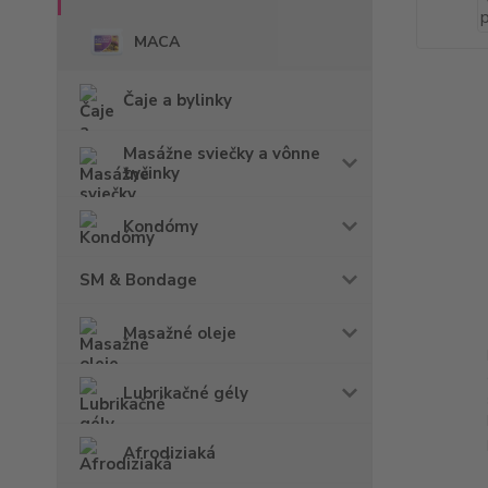
MACA
Čaje a bylinky
Masážne sviečky a vônne
tyčinky
Kondómy
SM & Bondage
Masažné oleje
Lubrikačné gély
Afrodiziaká