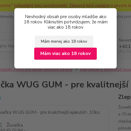
come" (vkladajte bez úvodzoviek). Zľavový kód zadajte v prvom k
Nevhodný obsah pre osoby mladšie ako
dmienky
Ako nakupovať
Ochrana osobných údajov
Reklamačný por
18 rokov. Kliknutím potvrdzujem, že mám
viac ako 18 rokov
Neviet
Mám menej ako 18 rokov
Hľadať
+421
(Po-Pi
Mám viac ako 18 rokov
oplnky výživy pre lepšie sexuálne zdravie
Energetické a stimulačné žuva
čka WUG GUM - pre kvalitnejší 
Zlep
Žuvačk
a 70 m
zlepšu
prírod