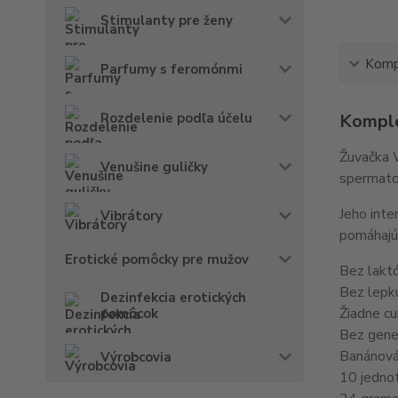
Stimulanty pre ženy
Kompl
Parfumy s feromónmi
Rozdelenie podľa účelu
Komple
Žuvačka 
Venušine guličky
spermato
Jeho inte
Vibrátory
pomáhajú 
Erotické pomôcky pre mužov
Bez lakt
Bez lepk
Dezinfekcia erotických
Žiadne cu
pomôcok
Bez gene
Banánová 
Výrobcovia
10 jedno