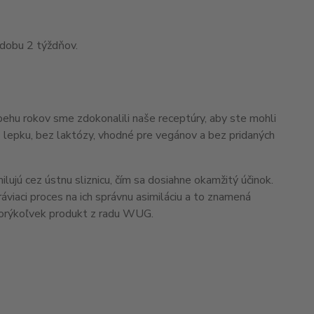
 dobu 2 týždňov.
ehu rokov sme zdokonalili naše receptúry, aby ste mohli
ez lepku, bez laktózy, vhodné pre vegánov a bez pridaných
lujú cez ústnu sliznicu, čím sa dosiahne okamžitý účinok.
ráviaci proces na ich správnu asimiláciu a to znamená
torýkoľvek produkt z radu WUG.