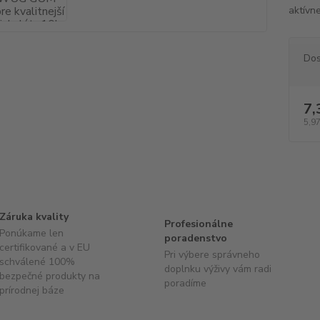
aktívne
Dos
7,
5,97
Záruka kvality
Profesionálne
Ponúkame len
poradenstvo
certifikované a v EU
Pri výbere správneho
schválené 100%
doplnku výživy vám radi
bezpečné produkty na
poradíme
prírodnej báze