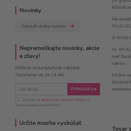
24 gram
Inštrukcie
Novinky
Na dosia
WUG GUMS
Zobraziť všetky novinky
O WUG 
Nepremeškajte novinky, akcie
Vo WUG re
a zľavy!
mať žuvač
cukrov.
Môžete sa kedykoľvek odhlásiť.
Zasielame raz za 14 dní.
Možno sa 
Ostatné k
Prihlásiť sa
oneskoren
Súhlasím so
spracovaním osobných údajov
za
účelom zasielania newslettera.
Určite musíte vyskúšať
Tovar 