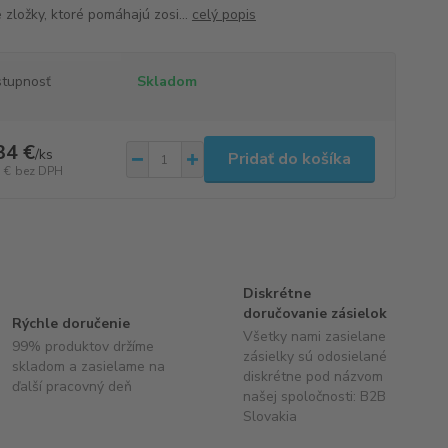
 zložky, ktoré pomáhajú zosi...
celý popis
tupnosť
Skladom
34 €
/
ks
Pridať do košíka
 €
bez DPH
Diskrétne
doručovanie zásielok
Rýchle doručenie
Všetky nami zasielane
99% produktov držíme
zásielky sú odosielané
skladom a zasielame na
diskrétne pod názvom
ďalší pracovný deň
našej spoločnosti: B2B
Slovakia