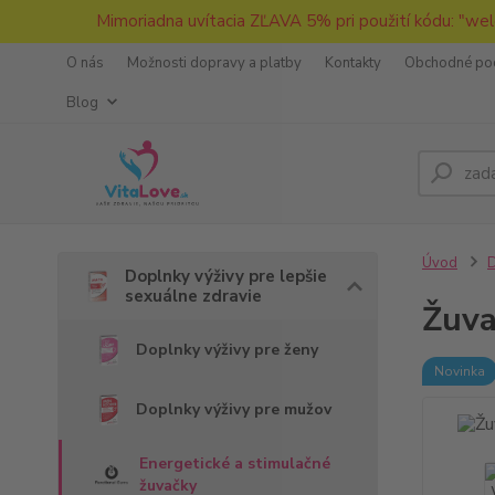
Mimoriadna uvítacia ZĽAVA 5% pri použití kódu: "wel
O nás
Možnosti dopravy a platby
Kontakty
Obchodné po
Blog
Úvod
D
Doplnky výživy pre lepšie
sexuálne zdravie
Žuva
Doplnky výživy pre ženy
Novinka
Doplnky výživy pre mužov
Energetické a stimulačné
žuvačky