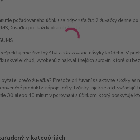
ov
:
hnutie požadovaného účinku sa odporúča žuť 2 žuvačky denne po
, žuvačka pre každý okamih života
GUMS
špektujeme životný štýl a stravovacie návyky každého. V prieb
ku skvelej chuti, vyrobenú z najkvalitnejších surovín, ktoré sú b
pýtate, prečo žuvačka? Pretože pri žuvaní sa aktívne zložky asimi
onvenčné produkty: nápoje, gély, tyčinky, injekcie atď. vyžadujú t
ie 30 alebo 40 minút v porovnaní s účinkom, ktorý poskytuje k
zaradený v kategóriách