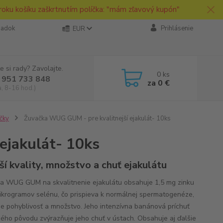
roku košíku zaškrtnutím políčka: "mám zľavový kupón"
iadok
Prihlásenie
EUR
e si rady? Zavolajte.
0
ks
 951 733 848
za
0 €
a, 8-16 hod.)
čky
Žuvačka WUG GUM - pre kvalitnejší ejakulát- 10ks
ejakulát- 10ks
ší kvality, množstvo a chuť ejakulátu
a WUG GUM na skvalitnenie ejakulátu obsahuje 1,5 mg zinku
ikrogramov selénu, čo prispieva k normálnej spermatogenéze,
je pohyblivosť a množstvo. Jeho intenzívna banánová príchuť
ného pôvodu zvýrazňuje jeho chuť v ústach. Obsahuje aj ďalšie