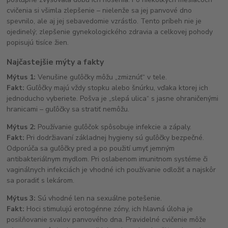
cvičenia si všimla zlepšenie – nielenže sa jej panvové dno
spevnilo, ale aj jej sebavedomie vzrástlo. Tento príbeh nie je
ojedinelý; zlepšenie gynekologického zdravia a celkovej pohody
popisujú tisíce žien.
Najčastejšie mýty a fakty
Mýtus 1:
Venušine guľôčky môžu „zmiznúť“ v tele.
Fakt:
Guľôčky majú vždy stopku alebo šnúrku, vďaka ktorej ich
jednoducho vyberiete. Pošva je „slepá ulica“ s jasne ohraničenými
hranicami – guľôčky sa stratiť nemôžu.
Mýtus 2:
Používanie guľôčok spôsobuje infekcie a zápaly.
Fakt:
Pri dodržiavaní základnej hygieny sú guľôčky bezpečné.
Odporúča sa guľôčky pred a po použití umyť jemným
antibakteriálnym mydlom. Pri oslabenom imunitnom systéme či
vaginálnych infekciách je vhodné ich používanie odložiť a najskôr
sa poradiť s lekárom.
Mýtus 3:
Sú vhodné len na sexuálne potešenie.
Fakt:
Hoci stimulujú erotogénne zóny, ich hlavná úloha je
posilňovanie svalov panvového dna. Pravidelné cvičenie môže