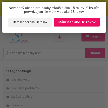
Mimoriadna uvítacia ZĽAVA 5% pri použití kódu: "welcome" (vkladajte
Nevhodný obsah pre osoby mladšie ako 18 rokov. Kliknutím
bez úvodzoviek). Zľavový kód zadajte v prvom kroku košíku zaškrtnutím
potvrdzujem, že mám viac ako 18 rokov
políčka: "mám zľavový kupón"
0
ks
+421 951 733 848
Mám viac ako 18 rokov
Mám menej ako 18 rokov
EUR
za
0 €
(Po-Pia, 8-16 hod.)
Menu
Hľadať
Kategórie blogu
Zaujímavosti
Sexuálne problémy
Liečivé rastliny
Zdravie