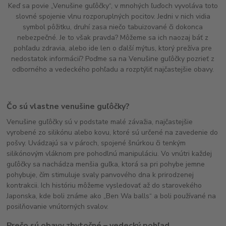
Keď sa povie „Venušine guľôčky“, v mnohých ľuďoch vyvoláva toto
slovné spojenie vlnu rozporuplných pocitov. Jedni v nich vidia
symbol pôžitku, druhí zasa niečo tabuizované či dokonca
nebezpečné. Je to však pravda? Môžeme sa ich naozaj báť z
pohľadu zdravia, alebo ide len o ďalší mýtus, ktorý prežíva pre
nedostatok informácií? Poďme sa na Venušine guľôčky pozrieť z
odborného a vedeckého pohľadu a rozptýliť najčastejšie obavy.
Čo sú vlastne venušine guľôčky?
Venušine guľôčky sú v podstate malé závažia, najčastejšie
vyrobené zo silikónu alebo kovu, ktoré sú určené na zavedenie do
pošvy. Uvádzajú sa v pároch, spojené šnúrkou či tenkým
silikónovým vláknom pre pohodlnú manipuláciu. Vo vnútri každej
guľôčky sa nachádza menšia guľka, ktorá sa pri pohybe jemne
pohybuje, čím stimuluje svaly panvového dna k prirodzenej
kontrakcii. Ich históriu môžeme vysledovať až do starovekého
Japonska, kde boli známe ako „Ben Wa balls“ a boli používané na
posilňovanie vnútorných svalov.
Prečo sú obavy zbytočné – vedecký pohľad