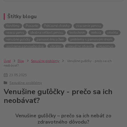
Štítky blogu
Kondómy
Pasante
Pohlavné choroby
zvacsenie penisu
veacsi penis
idealna velkost penisu
testosteron
erekcia
vitalita
venušine guličky
panvové dno u žien
problémy s panvovým dnom
zosilnenie panvového dna
vibrátor
sexuálne zdravie
orgazmus
Úvod
Blog
Sexuálne problémy
Venušine guľôčky - prečo sa ich
neobávať?
23
.
05
.
2025
Sexuálne problémy
Venušine guľôčky - prečo sa ich
neobávať?
Venušine guľôčky – prečo sa ich nebáť zo
zdravotného dôvodu?