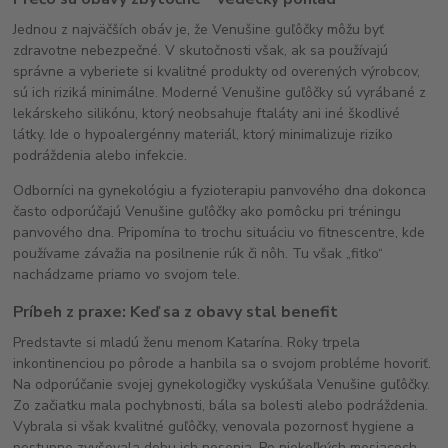
Jednou z najväčších obáv je, že Venušine guľôčky môžu byť
zdravotne nebezpečné. V skutočnosti však, ak sa používajú
správne a vyberiete si kvalitné produkty od overených výrobcov,
sú ich riziká minimálne. Moderné Venušine guľôčky sú vyrábané z
lekárskeho silikónu, ktorý neobsahuje ftaláty ani iné škodlivé
látky. Ide o hypoalergénny materiál, ktorý minimalizuje riziko
podráždenia alebo infekcie.
Odborníci na gynekológiu a fyzioterapiu panvového dna dokonca
často odporúčajú Venušine guľôčky ako pomôcku pri tréningu
panvového dna. Pripomína to trochu situáciu vo fitnescentre, kde
používame závažia na posilnenie rúk či nôh. Tu však „fitko“
nachádzame priamo vo svojom tele.
Príbeh z praxe: Keď sa z obavy stal benefit
Predstavte si mladú ženu menom Katarína. Roky trpela
inkontinenciou po pôrode a hanbila sa o svojom probléme hovoriť.
Na odporúčanie svojej gynekologičky vyskúšala Venušine guľôčky.
Zo začiatku mala pochybnosti, bála sa bolesti alebo podráždenia.
Vybrala si však kvalitné guľôčky, venovala pozornosť hygiene a
postupne zvyšovala dobu ich nosenia. Po niekoľkých mesiacoch