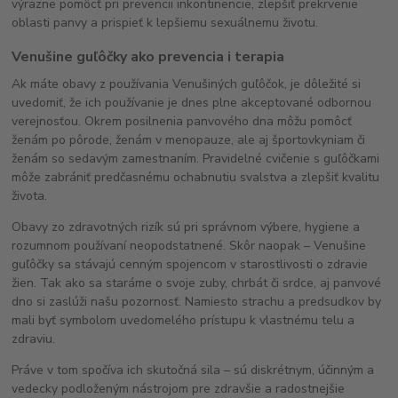
výrazne pomôcť pri prevencii inkontinencie, zlepšiť prekrvenie
oblasti panvy a prispieť k lepšiemu sexuálnemu životu.
Venušine guľôčky ako prevencia i terapia
Ak máte obavy z používania Venušiných guľôčok, je dôležité si
uvedomiť, že ich používanie je dnes plne akceptované odbornou
verejnosťou. Okrem posilnenia panvového dna môžu pomôcť
ženám po pôrode, ženám v menopauze, ale aj športovkyniam či
ženám so sedavým zamestnaním. Pravidelné cvičenie s guľôčkami
môže zabrániť predčasnému ochabnutiu svalstva a zlepšiť kvalitu
života.
Obavy zo zdravotných rizík sú pri správnom výbere, hygiene a
rozumnom používaní neopodstatnené. Skôr naopak – Venušine
guľôčky sa stávajú cenným spojencom v starostlivosti o zdravie
žien. Tak ako sa staráme o svoje zuby, chrbát či srdce, aj panvové
dno si zaslúži našu pozornosť. Namiesto strachu a predsudkov by
mali byť symbolom uvedomelého prístupu k vlastnému telu a
zdraviu.
Práve v tom spočíva ich skutočná sila – sú diskrétnym, účinným a
vedecky podloženým nástrojom pre zdravšie a radostnejšie