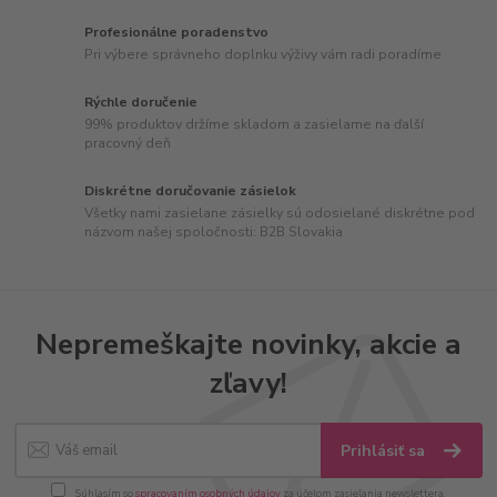
Profesionálne poradenstvo
Pri výbere správneho doplnku výživy vám radi poradíme
Rýchle doručenie
99% produktov držíme skladom a zasielame na ďalší
pracovný deň
Diskrétne doručovanie zásielok
Všetky nami zasielane zásielky sú odosielané diskrétne pod
názvom našej spoločnosti: B2B Slovakia
Nepremeškajte novinky, akcie a
zľavy!
Prihlásiť sa
Súhlasím so
spracovaním osobných údajov
za účelom zasielania newslettera.