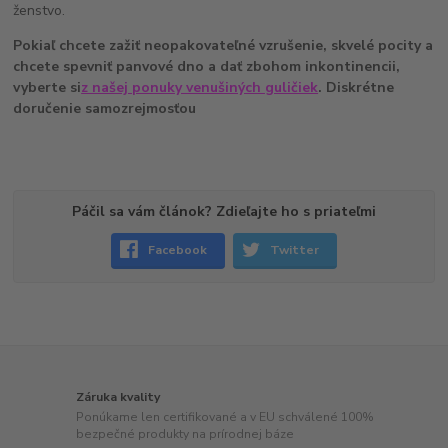
ženstvo.
Pokiaľ chcete zažiť neopakovateľné vzrušenie, skvelé pocity a
chcete spevniť panvové dno a dať zbohom inkontinencii,
vyberte si
z našej ponuky venušiných guličiek
. Diskrétne
doručenie samozrejmosťou
Páčil sa vám článok? Zdieľajte ho s priateľmi
Facebook
Twitter
Záruka kvality
Ponúkame len certifikované a v EU schválené 100%
bezpečné produkty na prírodnej báze